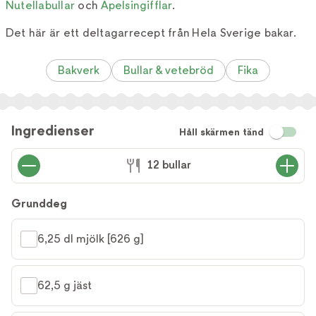
Nutellabullar
och
Apelsingifflar
.
Det här är ett deltagarrecept från Hela Sverige bakar.
Bakverk
Bullar & vetebröd
Fika
Ingredienser
Håll skärmen tänd
12 bullar
Grunddeg
6,25 dl mjölk [626 g]
62,5 g jäst