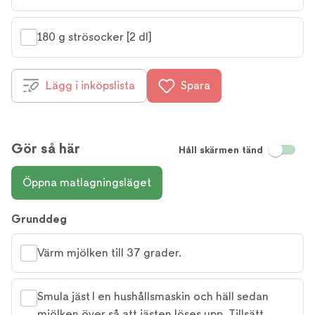
180 g strösocker [2 dl]
Lägg i inköpslista
Spara
Gör så här
Håll skärmen tänd
Öppna matlagningsläget
Grunddeg
Värm mjölken till 37 grader.
Smula jäst I en hushållsmaskin och häll sedan
mjölken över så att jästen löses upp. Tillsätt