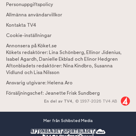
Personuppgiftspolicy
Allmänna användarvillkor
Kontakta TV4
Cookie-inställningar
Annonsera på Köket.se
Kökets redaktörer:
Lina Schönberg
,
Ellinor Jidenius
,
Isabel Agardh
,
Danielle Ekblad
och
Elinor Hedgren
Aftonbladets redaktörer:
Nina Kindbro
,
Susanna
Vidlund
och
Lisa Nilsson
Ansvarig utgivare:
Helena Aro
Försäljningschef:
Jeanette Frisk Sundberg
En del av TV4,
© 1997-2026 TV4 AB
Mer från Schibsted Media