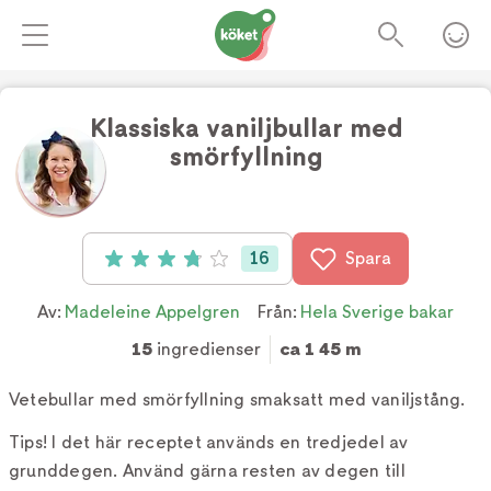
Klassiska vaniljbullar med
smörfyllning
Foto:
TV4
16
Spara
Betyg: 3.8 av 5 (16 röster)
Av:
Madeleine Appelgren
Från:
Hela Sverige bakar
15
ingredienser
ca 1 45 m
Vetebullar med smörfyllning smaksatt med vaniljstång.
Tips! I det här receptet används en tredjedel av
grunddegen. Använd gärna resten av degen till