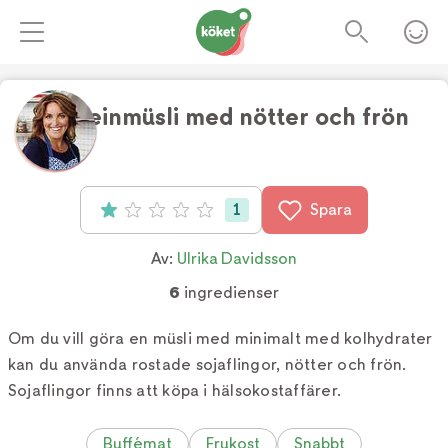
Proteinmüsli med nötter och frön
Foto:
Malte Danielsson
1
Spara
Betyg: 1 av 5 (1 röster)
Av:
Ulrika Davidsson
6
ingredienser
Om du vill göra en müsli med minimalt med kolhydrater
kan du använda rostade sojaflingor, nötter och frön.
Sojaflingor finns att köpa i hälsokostaffärer.
Buffémat
Frukost
Snabbt