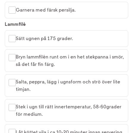
Garnera med färsk persilja.
Lammfilé
Sätt ugnen på 175 grader.
Bryn lammfilén runt om i en het stekpanna i smör,
så det får fin färg.
Salta, peppra, lägg i ugnsform och strö över lite
timjan.
Stek i ugn till rätt innertemperatur, 58-60grader
för medium.
Låt köttet vila i ca 10-20 minuter innan servering.