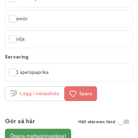
smör
olja
Servering
1 spetspaprika
Lägg i inköpslista
Spara
Gör så här
Håll skärmen tänd
Öppna matlagningsläget