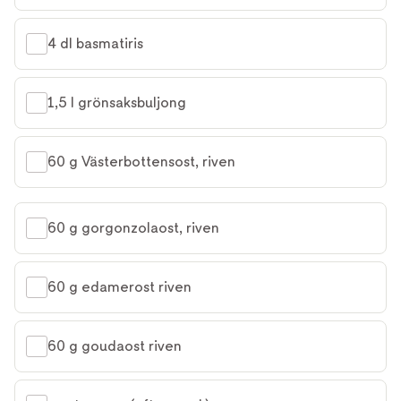
4 dl basmatiris
1,5 l grönsaksbuljong
60 g Västerbottensost, riven
60 g gorgonzolaost, riven
60 g edamerost riven
60 g goudaost riven