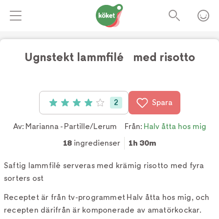
Ugnstekt lammfilé med risotto
Foto:
TV4
2
Spara
Betyg: 4 av 5 (2 röster)
Av:
Marianna - Partille/Lerum
Från:
Halv åtta hos mig
18
ingredienser
1h 30m
Saftig lammfilé serveras med krämig risotto med fyra
sorters ost
Receptet är från tv-programmet Halv åtta hos mig, och
recepten därifrån är komponerade av amatörkockar.