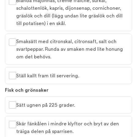
Blanda majonnäs, crème fraiche, surkål,
schalottenlök, kapris, dijonsenap, cornichoner,
gräslök och dill (lägg undan lite gräslök och dill
till potatisen) i en skål.
Smaksätt med citronskal, citronsaft, salt och
svartpeppar. Runda av smaken med lite honung
om det behövs.
Ställ kallt fram till servering.
Fisk och grönsaker
Sätt ugnen på 225 grader.
Skär fänkålen i mindre klyftor och bryt av den
träiga delen på sparrisen.