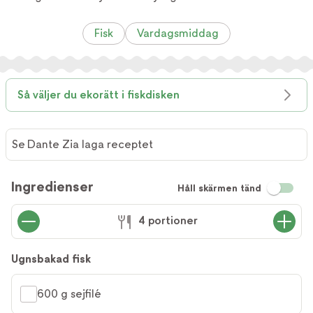
Fisk
Vardagsmiddag
Så väljer du ekorätt i fiskdisken
Se Dante Zia laga receptet
Se
Dante
Ingredienser
Håll skärmen tänd
Zia laga
receptet
4 portioner
Ugnsbakad fisk
600 g sejfilé