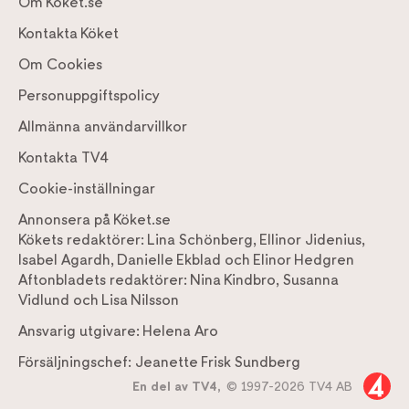
Om Köket.se
Kontakta Köket
Om Cookies
Personuppgiftspolicy
Allmänna användarvillkor
Kontakta TV4
Cookie-inställningar
Annonsera på Köket.se
Kökets redaktörer:
Lina Schönberg
,
Ellinor Jidenius
,
Isabel Agardh
,
Danielle Ekblad
och
Elinor Hedgren
Aftonbladets redaktörer:
Nina Kindbro
,
Susanna
Vidlund
och
Lisa Nilsson
Ansvarig utgivare:
Helena Aro
Försäljningschef:
Jeanette Frisk Sundberg
En del av TV4,
© 1997-2026 TV4 AB