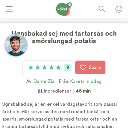
Ugnsbakad sej med tartarsås och
smörslungad potatis
Foto:
TV4
9
Spara
Betyg: 4.8 av 5 (9 röster)
Av:
Dante Zia
Från:
Kökets middag
21
ingredienser
45 min
Ugnsbakad sej är en enkel vardagsfavorit som passar
året om. Här serveras den med rostad fänkål och
sparris, smörslungad potatis med färska örter och en
krämig tartarsås fylld med syrliga och salta smaker.