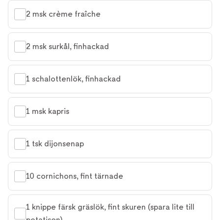
2 msk crème fraîche
2 msk surkål, finhackad
1 schalottenlök, finhackad
1 msk kapris
1 tsk dijonsenap
10 cornichons, fint tärnade
1 knippe färsk gräslök, fint skuren (spara lite till 
potatisen)