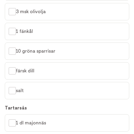
3 msk olivolja
1 fänkål
10 gröna sparrisar
färsk dill
salt
Tartarsås
1 dl majonnäs