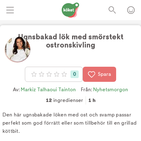
Ugnsbakad lök med smörstekt
ostronskivling
0
Spara
Betyg: 0 av 5
Av:
Markiz Talhaoui Tainton
Från:
Nyhetsmorgon
12
ingredienser
1 h
Den här ugnsbakade löken med ost och svamp passar
perfekt som god förrätt eller som tillbehör till en grillad
köttbit.