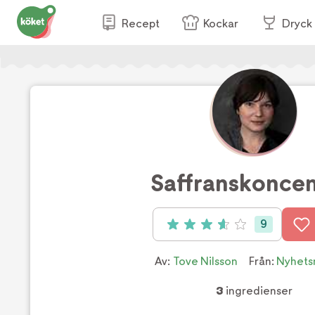
Recept
Kockar
Dryck
Saffranskoncen
9
Betyg: 3.67 av 5 (9 röster)
Av:
Tove Nilsson
Från:
Nyhets
3
ingredienser