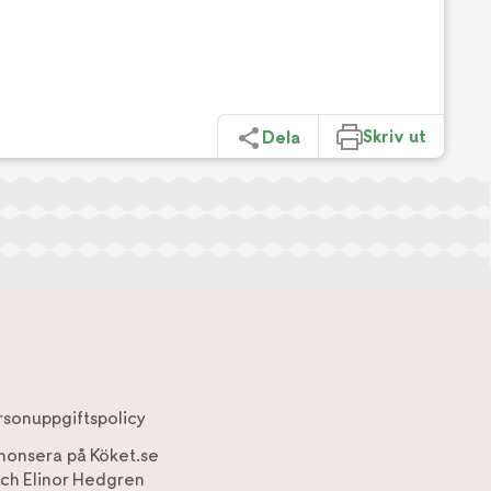
Skriv ut
Dela
rsonuppgiftspolicy
nonsera på Köket.se
ch
Elinor Hedgren