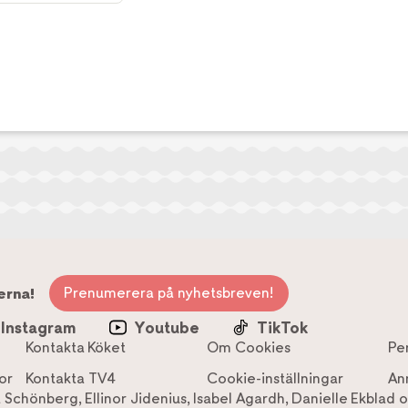
Prenumerera på nyhetsbreven!
erna!
Instagram
Youtube
TikTok
Kontakta Köket
Om Cookies
Pe
or
Kontakta TV4
Cookie-inställningar
An
a Schönberg
,
Ellinor Jidenius
,
Isabel Agardh
,
Danielle Ekblad
o