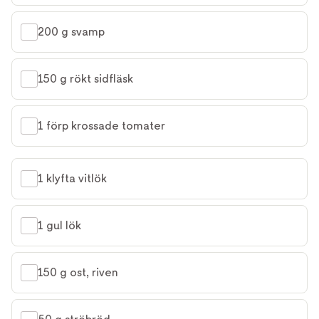
200 g svamp
150 g rökt sidfläsk
1 förp krossade tomater
1 klyfta vitlök
1 gul lök
150 g ost, riven