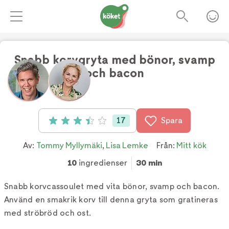
Snabb korvgryta med bönor, svamp
och bacon
Foto:
tv4
17
Spara
Betyg: 3.41 av 5 (17 röster)
Av:
Tommy Myllymäki
,
Lisa Lemke
Från:
Mitt kök
10
ingredienser
30 min
Snabb korvcassoulet med vita bönor, svamp och bacon.
Använd en smakrik korv till denna gryta som gratineras
med ströbröd och ost.