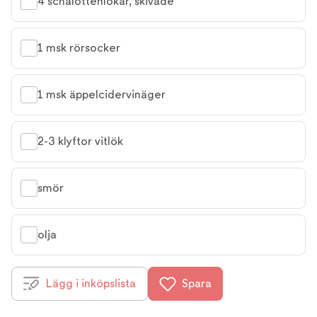
4 schalottenlökar, skivade
1 msk rörsocker
1 msk äppelcidervinäger
2-3 klyftor vitlök
smör
olja
Lägg i inköpslista
Spara