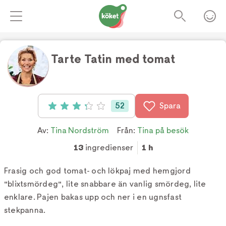
Tarte Tatin med tomat
Foto:
TV4
52
Spara
Betyg: 3.27 av 5 (52 röster)
Av:
Tina Nordström
Från:
Tina på besök
13
ingredienser
1 h
Frasig och god tomat- och lökpaj med hemgjord
"blixtsmördeg", lite snabbare än vanlig smördeg, lite
enklare. Pajen bakas upp och ner i en ugnsfast
stekpanna.