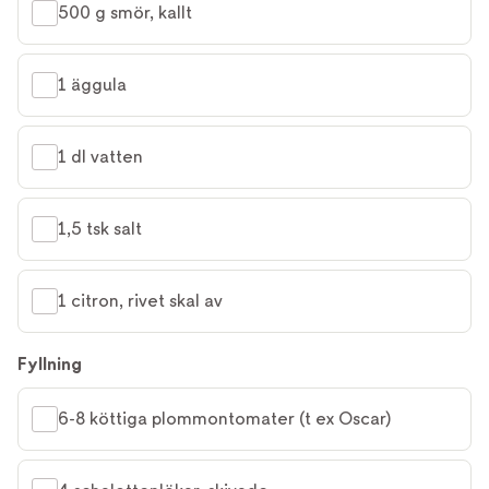
500 g smör, kallt
1 äggula
1 dl vatten
1,5 tsk salt
1 citron, rivet skal av
Fyllning
6-8 köttiga plommontomater (t ex Oscar)