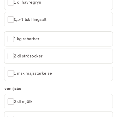
1 dl havregryn
0,5-1 tsk flingsalt
1 kg rabarber
2 dl strösocker
1 msk majsstärkelse
vaniljsås
2 dl mjölk