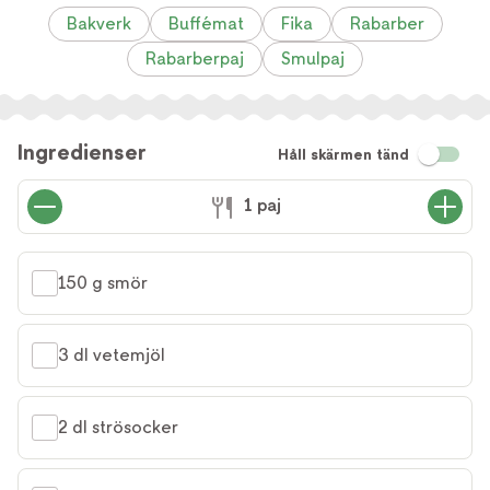
Bakverk
Buffémat
Fika
Rabarber
Rabarberpaj
Smulpaj
Ingredienser
Håll skärmen tänd
1 paj
150 g smör
3 dl vetemjöl
2 dl strösocker