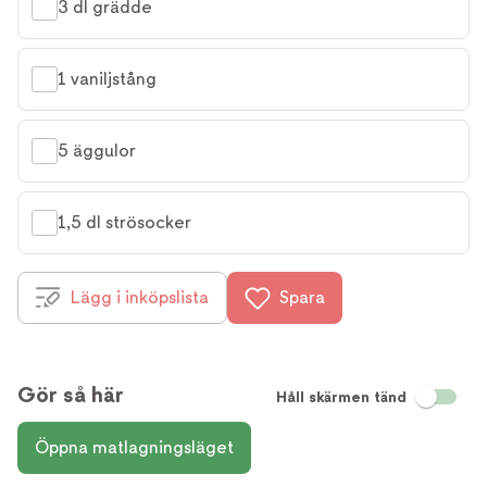
3 dl grädde
1 vaniljstång
5 äggulor
1,5 dl strösocker
Lägg i inköpslista
Spara
Gör så här
Håll skärmen tänd
Öppna matlagningsläget