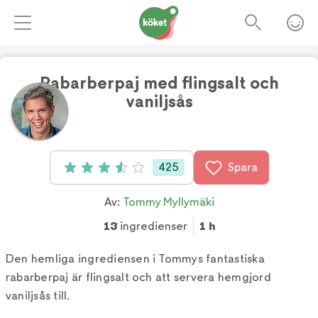
Rabarberpaj med flingsalt och
vaniljsås
Foto:
TV4
425
Spara
Betyg: 3.6 av 5 (425 röster)
Av:
Tommy Myllymäki
13
ingredienser
1 h
Den hemliga ingrediensen i Tommys fantastiska
rabarberpaj är flingsalt och att servera hemgjord
vaniljsås till.