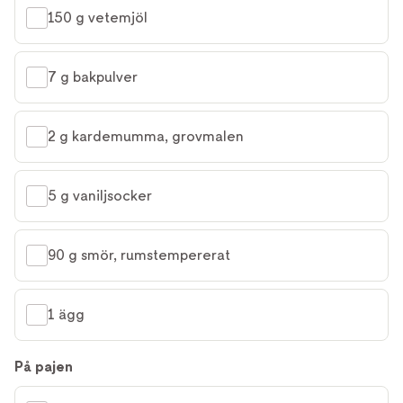
150 g vetemjöl
7 g bakpulver
2 g kardemumma, grovmalen
5 g vaniljsocker
90 g smör, rumstempererat
1 ägg
På pajen