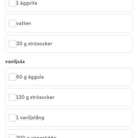
1 äggvita
vatten
30 g strösocker
vaniljsås
60 g äggula
120 g strösocker
1 vaniljstång
200 g vispgrädde