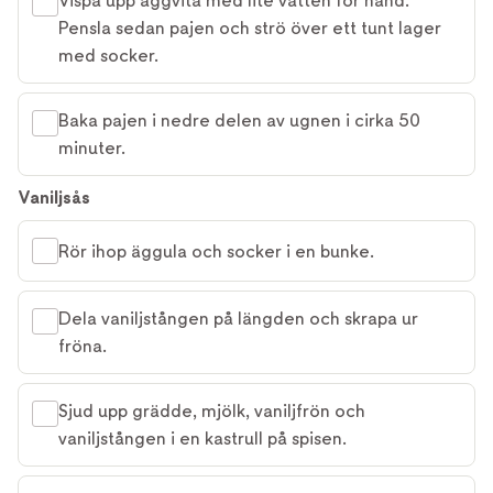
Vispa upp äggvita med lite vatten för hand.
Pensla sedan pajen och strö över ett tunt lager
med socker.
Baka pajen i nedre delen av ugnen i cirka 50
minuter.
Vaniljsås
Rör ihop äggula och socker i en bunke.
Dela vaniljstången på längden och skrapa ur
fröna.
Sjud upp grädde, mjölk, vaniljfrön och
vaniljstången i en kastrull på spisen.