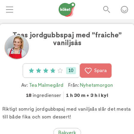
Teas jordgubbspaj med ”fraiche”
vaniljsås
Foto:
Tv4
10
Spara
Betyg: 3.9 av 5 (10 röster)
Av:
Tea Malmegård
Från:
Nyhetsmorgon
18
ingredienser
1 h 30 m + 3 h i kyl
Riktigt somrig jordgubbspaj med vaniljsås slår det mesta
till både fika och som dessert!
Bakverk