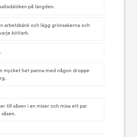
 salladslöken på längden.
en arbetsbänk och lägg grönsakerna och
varje köttark.
.
i en mycket het panna med någon droppe
rg.
r till såsen i en mixer och mixa ett par
 såsen.