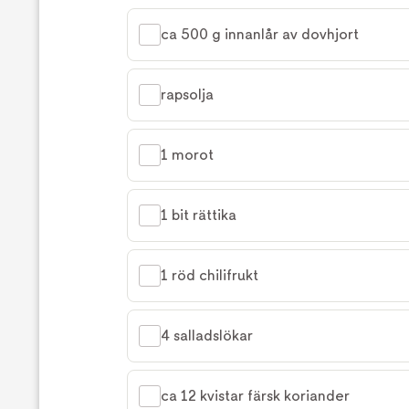
ca 500 g innanlår av dovhjort
rapsolja
1 morot
1 bit rättika
1 röd chilifrukt
4 salladslökar
ca 12 kvistar färsk koriander