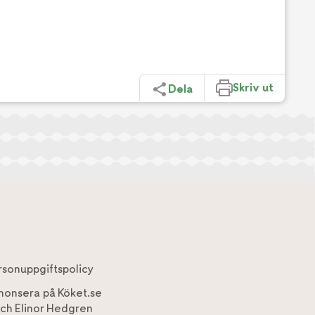
Skriv ut
Dela
rsonuppgiftspolicy
nonsera på Köket.se
ch
Elinor Hedgren