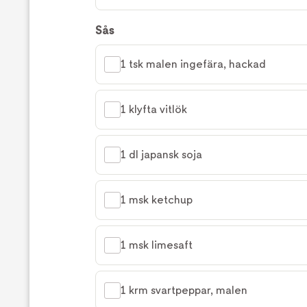
Sås
1 tsk malen ingefära, hackad
1 klyfta vitlök
1 dl japansk soja
1 msk ketchup
1 msk limesaft
1 krm svartpeppar, malen