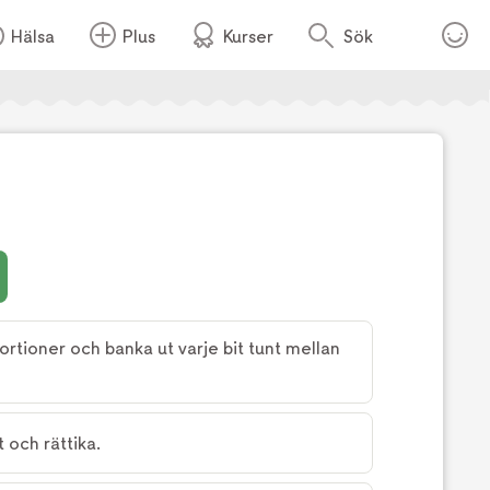
Hälsa
Plus
Kurser
Sök
Foto:
Lubbe Garell
portioner och banka ut varje bit tunt mellan
 och rättika.