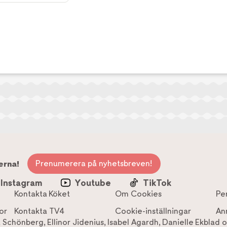
Prenumerera på nyhetsbreven!
erna!
Instagram
Youtube
TikTok
Kontakta Köket
Om Cookies
Pe
or
Kontakta TV4
Cookie-inställningar
An
a Schönberg
,
Ellinor Jidenius
,
Isabel Agardh
,
Danielle Ekblad
o