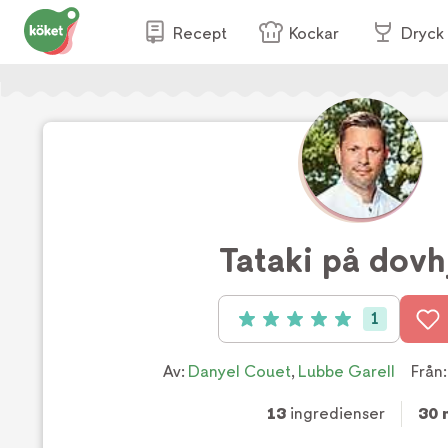
Recept
Kockar
Dryck
Tataki på dovh
1
Betyg: 5 av 5 (1 röster)
Av:
Danyel Couet
,
Lubbe Garell
Från:
13
ingredienser
30 