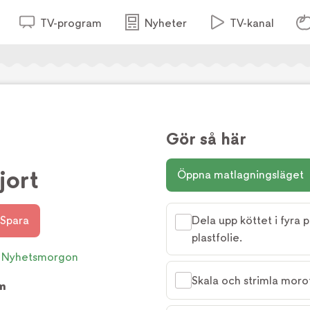
TV-program
Nyheter
TV-kanal
Gör så här
jort
Öppna matlagningsläget
Spara
Dela upp köttet i fyra 
plastfolie.
Nyhetsmorgon
Skala och strimla morot
m