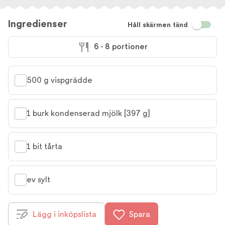
Ingredienser
Håll skärmen tänd
6 - 8 portioner
500 g vispgrädde
1 burk kondenserad mjölk [397 g]
1 bit tårta
ev sylt
Lägg i inköpslista
Spara