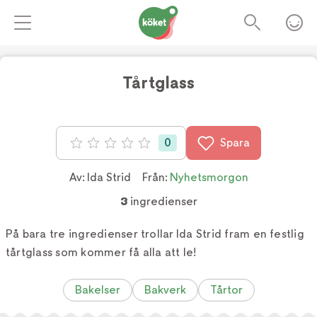
Tårtglass
0
Spara
Betyg: 0 av 5
Av:
Ida Strid
Från:
Nyhetsmorgon
3
ingredienser
På bara tre ingredienser trollar Ida Strid fram en festlig
tårtglass som kommer få alla att le!
Bakelser
Bakverk
Tårtor