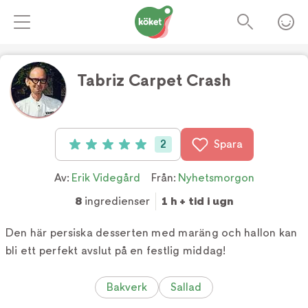
Tabriz Carpet Crash
Foto:
Tv4
2
Spara
Betyg: 5 av 5 (2 röster)
Av:
Erik Videgård
Från:
Nyhetsmorgon
8
ingredienser
1 h + tid i ugn
Den här persiska desserten med maräng och hallon kan
bli ett perfekt avslut på en festlig middag!
Bakverk
Sallad