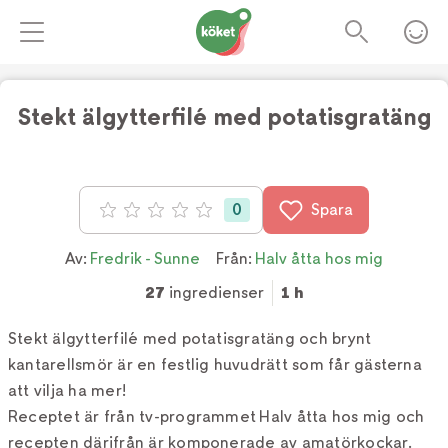
Stekt älgytterfilé med potatisgratäng
Foto:
Tv4
0
Spara
Betyg: 0 av 5
Av:
Fredrik - Sunne
Från:
Halv åtta hos mig
27
ingredienser
1 h
Stekt älgytterfilé med potatisgratäng och brynt
kantarellsmör är en festlig huvudrätt som får gästerna
att vilja ha mer!
Receptet är från tv-programmet Halv åtta hos mig och
recepten därifrån är komponerade av amatörkockar.