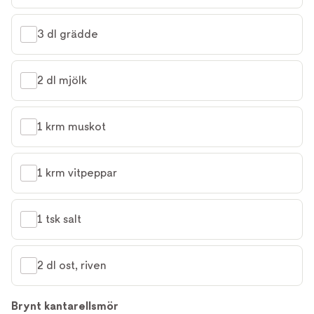
3 dl grädde
2 dl mjölk
1 krm muskot
1 krm vitpeppar
1 tsk salt
2 dl ost, riven
Brynt kantarellsmör