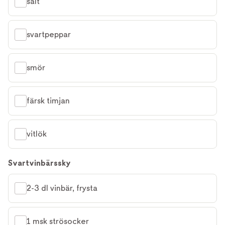
salt
svartpeppar
smör
färsk timjan
vitlök
Svartvinbärssky
2-3 dl vinbär, frysta
1 msk strösocker