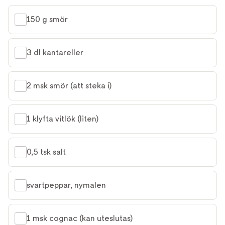
150 g smör
3 dl kantareller
2 msk smör (att steka i)
1 klyfta vitlök (liten)
0,5 tsk salt
svartpeppar, nymalen
1 msk cognac (kan uteslutas)