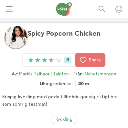
Spicy Popcorn Chicken
6
Spara
Betyg: 3.7 av 5 (6 röster)
Av:
Markiz Talhaoui Tainton
Från:
Nyhetsmorgon
19
ingredienser
30 m
Krispig kyckling med goda tillbehör gör sig riktigt bra
som somrig festmat!
Kyckling