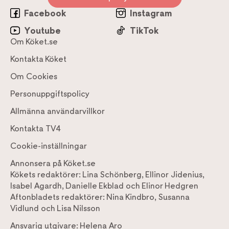
Facebook
Instagram
Youtube
TikTok
Om Köket.se
Kontakta Köket
Om Cookies
Personuppgiftspolicy
Allmänna användarvillkor
Kontakta TV4
Cookie-inställningar
Annonsera på Köket.se
Kökets redaktörer:
Lina Schönberg
,
Ellinor Jidenius
,
Isabel Agardh
,
Danielle Ekblad
och
Elinor Hedgren
Aftonbladets redaktörer:
Nina Kindbro
,
Susanna
Vidlund
och
Lisa Nilsson
Ansvarig utgivare:
Helena Aro