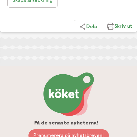
Skapa anteckning
Skriv ut
Dela
Få de senaste nyheterna!
Prenumerera på nyhetsbreven!