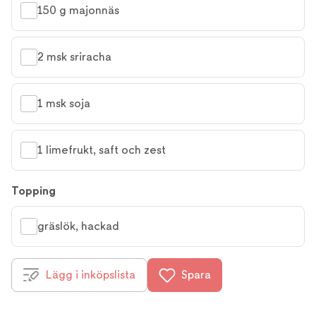
150 g majonnäs
2 msk sriracha
1 msk soja
1 limefrukt, saft och zest
Topping
gräslök, hackad
Lägg i inköpslista
Spara