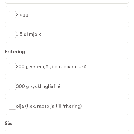
2 ägg
1,5 dl mjölk
Fritering
200 g vetemjöl, i en separat skål
300 g kycklinglårfilé
olja (t.ex. rapsolja till fritering)
Sås