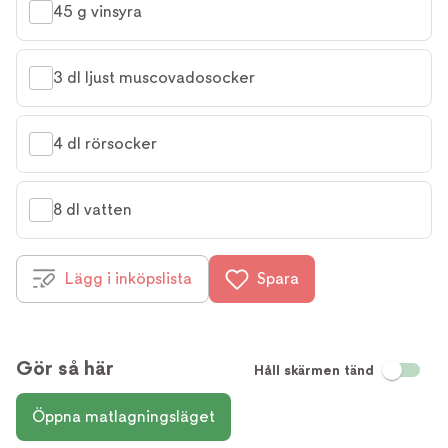
45 g vinsyra
3 dl ljust muscovadosocker
4 dl rörsocker
8 dl vatten
Lägg i inköpslista
Spara
Gör så här
Håll skärmen tänd
Öppna matlagningsläget