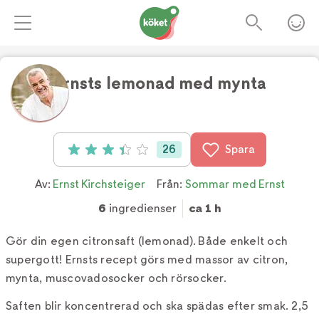
Ernsts lemonad med mynta
Foto:
TV4/Alexander Kvist
26
Spara
Betyg: 3.42 av 5 (26 röster)
Av:
Ernst Kirchsteiger
Från:
Sommar med Ernst
6
ingredienser
ca 1 h
Gör din egen citronsaft (lemonad). Både enkelt och
supergott! Ernsts recept görs med massor av citron,
mynta, muscovadosocker och rörsocker.
Saften blir koncentrerad och ska spädas efter smak. 2,5