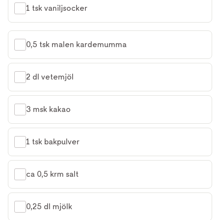
1 tsk vaniljsocker
0,5 tsk malen kardemumma
2 dl vetemjöl
3 msk kakao
1 tsk bakpulver
ca 0,5 krm salt
0,25 dl mjölk