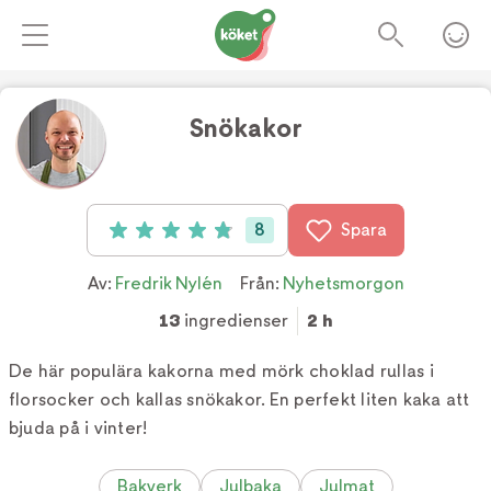
Snökakor
8
Spara
Betyg: 4.9 av 5 (8 röster)
Av:
Fredrik Nylén
Från:
Nyhetsmorgon
13
ingredienser
2 h
De här populära kakorna med mörk choklad rullas i
florsocker och kallas snökakor. En perfekt liten kaka att
bjuda på i vinter!
Bakverk
Julbaka
Julmat