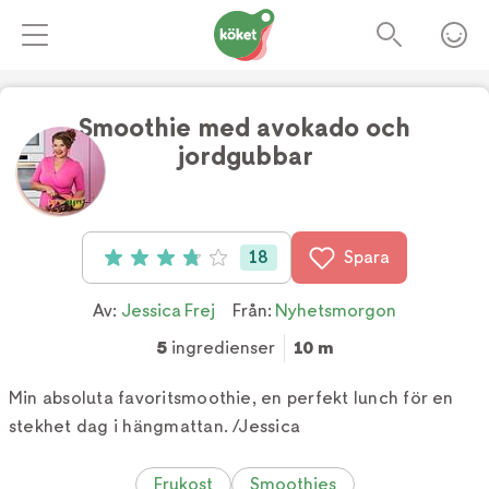
Smoothie med avokado och
jordgubbar
Foto:
Jessica Frej
18
Spara
Betyg: 3.83 av 5 (18 röster)
Av:
Jessica Frej
Från:
Nyhetsmorgon
5
ingredienser
10 m
Min absoluta favoritsmoothie, en perfekt lunch för en
stekhet dag i hängmattan. /Jessica
Frukost
Smoothies