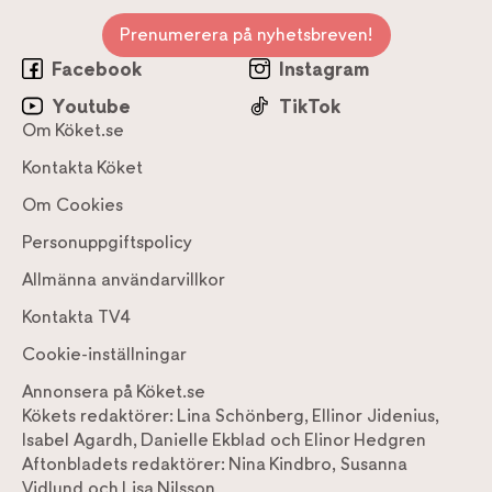
Prenumerera på nyhetsbreven!
Facebook
Instagram
Youtube
TikTok
Om Köket.se
Kontakta Köket
Om Cookies
Personuppgiftspolicy
Allmänna användarvillkor
Kontakta TV4
Cookie-inställningar
Annonsera på Köket.se
Kökets redaktörer:
Lina Schönberg
,
Ellinor Jidenius
,
Isabel Agardh
,
Danielle Ekblad
och
Elinor Hedgren
Aftonbladets redaktörer:
Nina Kindbro
,
Susanna
Vidlund
och
Lisa Nilsson