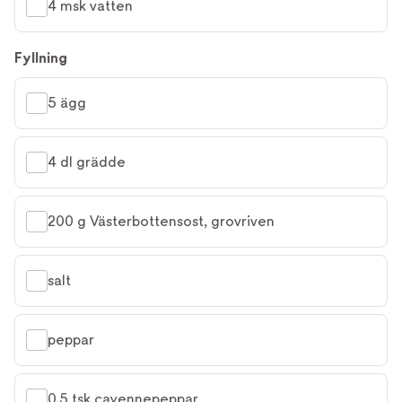
4 msk vatten
Fyllning
5 ägg
4 dl grädde
200 g Västerbottensost, grovriven
salt
peppar
0,5 tsk cayennepeppar