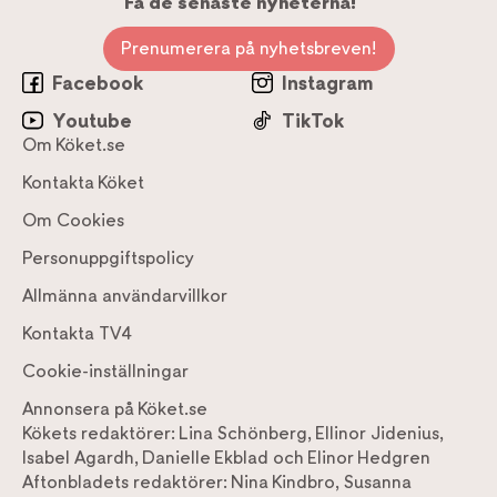
Få de senaste nyheterna!
Prenumerera på nyhetsbreven!
Facebook
Instagram
Youtube
TikTok
Om Köket.se
Kontakta Köket
Om Cookies
Personuppgiftspolicy
Allmänna användarvillkor
Kontakta TV4
Cookie-inställningar
Annonsera på Köket.se
Kökets redaktörer:
Lina Schönberg
,
Ellinor Jidenius
,
Isabel Agardh
,
Danielle Ekblad
och
Elinor Hedgren
Aftonbladets redaktörer:
Nina Kindbro
,
Susanna