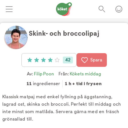
Skink- och broccolipaj
Foto:
TV4
42
Spara
Betyg: 4 av 5 (42 röster)
Av:
Filip Poon
Från:
Kökets middag
11
ingredienser
1 h + tid i frysen
Klassisk matpaj med enkel fyllning på äggstanning,
lagrad ost, skinka och broccoli. Perfekt till middag och
inte minst som matlåda. Servera gärna med en fräsch
grönsallad till.