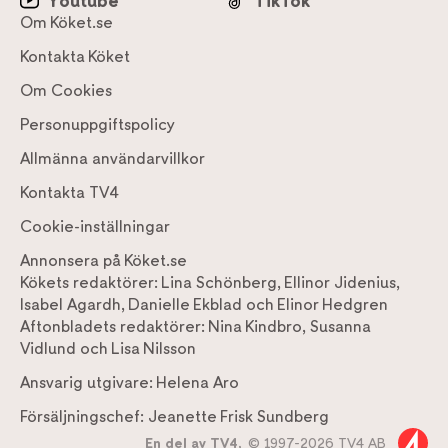
Youtube
TikTok
Om Köket.se
Kontakta Köket
Om Cookies
Personuppgiftspolicy
Allmänna användarvillkor
Kontakta TV4
Cookie-inställningar
Annonsera på Köket.se
Kökets redaktörer:
Lina Schönberg
,
Ellinor Jidenius
,
Isabel Agardh
,
Danielle Ekblad
och
Elinor Hedgren
Aftonbladets redaktörer:
Nina Kindbro
,
Susanna
Vidlund
och
Lisa Nilsson
Ansvarig utgivare:
Helena Aro
Försäljningschef:
Jeanette Frisk Sundberg
En del av TV4,
© 1997-2026 TV4 AB