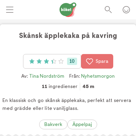
Skånsk äpplekaka på kavring
10
Spara
Betyg: 3.4 av 5 (10 röster)
Av:
Tina Nordström
Från:
Nyhetsmorgon
11
ingredienser
45 m
En klassisk och go skånsk äpplekaka, perfekt att servera
med grädde eller lite vaniljglass.
Bakverk
Äppelpaj