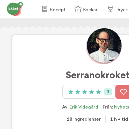
Recept
Kockar
Dryck
Serranokroket
3
Betyg: 5 av 5 (3 röster)
Av:
Erik Videgård
Från:
Nyhet
13
ingredienser
1 h + tid