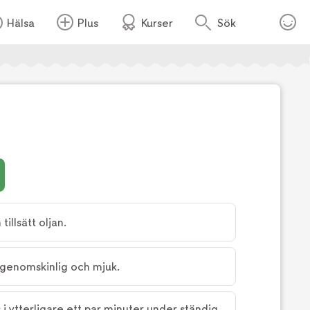
Hälsa
Plus
Kurser
Sök
Foto:
TV4
illsätt oljan.
ir genomskinlig och mjuk.
s i ytterligare ett par minuter under ständig