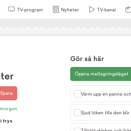
TV-program
Nyheter
TV-kanal
Gör så här
ter
Öppna matlagningsläget
Spara
Värm upp en panna och t
smorgon
Sjud löken tills den bl
 i frys
Tillsätt skinkan och frä