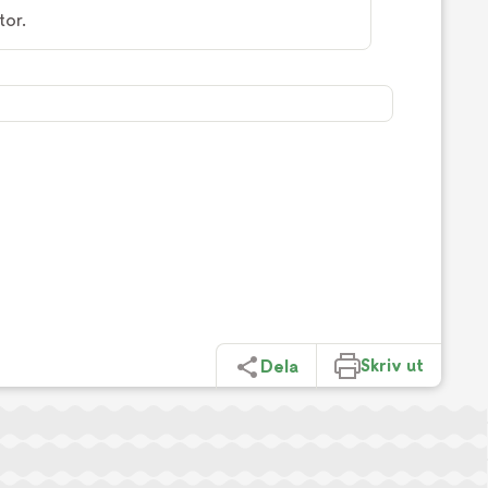
tor.
Skriv ut
Dela