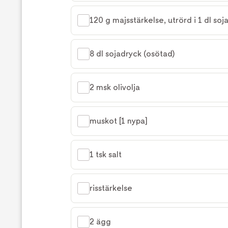
120 g majsstärkelse, utrörd i 1 dl soj
8 dl sojadryck (osötad)
2 msk olivolja
muskot [1 nypa]
1 tsk salt
risstärkelse
2 ägg