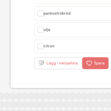
pankoströbröd
olja
citron
Lägg i inköpslista
Spara