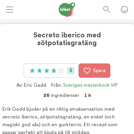
Secreto iberico med
sötpotatisgratäng
Foto:
Tv4
5
Spara
Betyg: 3.8 av 5 (5 röster)
Av:
Eric Gadd
Från:
Sveriges mästerkock VIP
26
ingredienser
1 h
Erik Gadd bjuder på en riktig smaksensation med
secreto iberico, sötpotatisgratäng, en enkel (och
magiskt god sås) och en gurkterrin. Ett recept som
passar perfekt att bjuda på till middag.