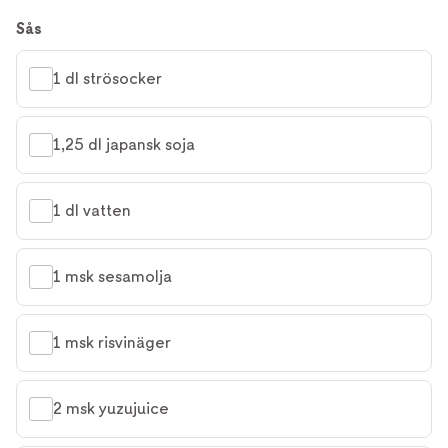
Sås
1 dl strösocker
1,25 dl japansk soja
1 dl vatten
1 msk sesamolja
1 msk risvinäger
2 msk yuzujuice