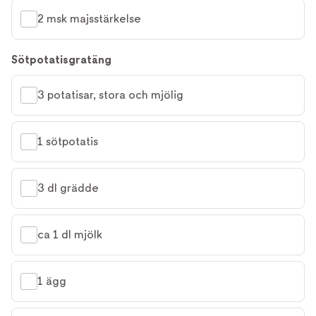
2 msk majsstärkelse
Sötpotatisgratäng
3 potatisar, stora och mjölig
1 sötpotatis
3 dl grädde
ca 1 dl mjölk
1 ägg