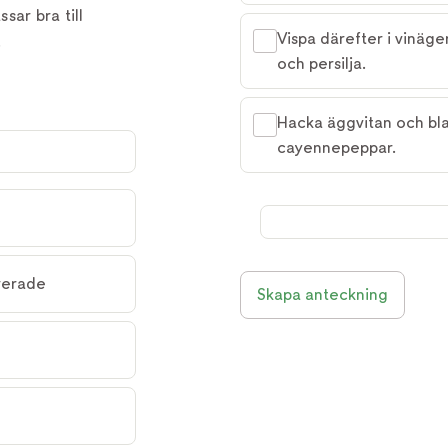
sar bra till
Vispa därefter i vinäg
.
och persilja.
Hacka äggvitan och bla
cayennepeppar.
arerade
Skapa anteckning