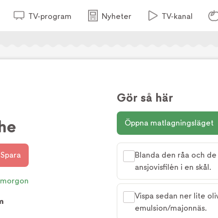
TV-program
Nyheter
TV-kanal
Gör så här
he
Öppna matlagningsläget
Spara
Blanda den råa och de
ansjovisfilén i en skål.
smorgon
Vispa sedan ner lite oli
m
emulsion/majonnäs.