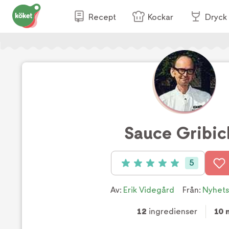
Recept
Kockar
Dryck
Sauce Gribic
5
Betyg: 5 av 5 (5 röster)
Av:
Erik Videgård
Från:
Nyhet
12
ingredienser
10 