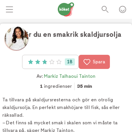
Så gör du en smakrik skaldjursolja
18
Spara
Betyg: 2.9 av 5 (18 röster)
Av:
Markiz Talhaoui Tainton
1
ingredienser
35 min
Ta tillvara på skaldjursresterna och gör en otrolig
skaldjursolja. En perfekt smakhöjare till fisk, sås eller
räksallad.
– Det finns så mycket smak i skalen som vi måste ta
tillvara på, säger Markiz Tainton.