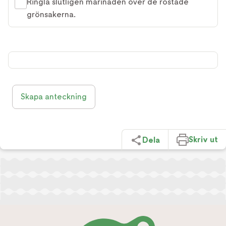
Ringla slutligen marinaden över de rostade
grönsakerna.
Skapa anteckning
Skriv ut
Dela