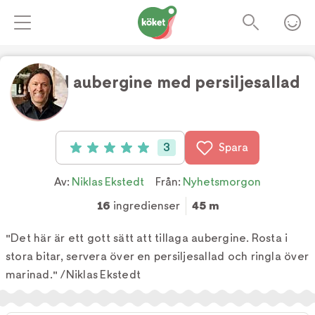
Rostad aubergine med persiljesallad
3
Spara
Betyg: 5 av 5 (3 röster)
Av:
Niklas Ekstedt
Från:
Nyhetsmorgon
16
ingredienser
45 m
"Det här är ett gott sätt att tillaga aubergine. Rosta i
stora bitar, servera över en persiljesallad och ringla över
marinad." /Niklas Ekstedt