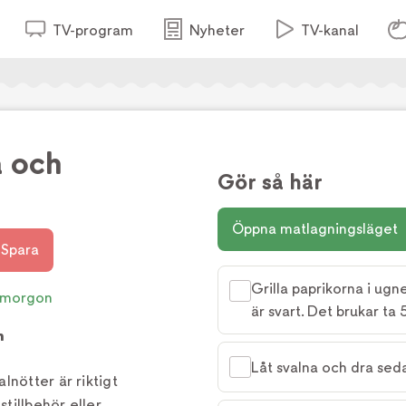
TV-program
Nyheter
TV-kanal
a och
Gör så här
Öppna matlagningsläget
Spara
Grilla paprikorna i ugne
smorgon
är svart. Det brukar ta
m
Låt svalna och dra seda
lnötter är riktigt
tillbehör eller