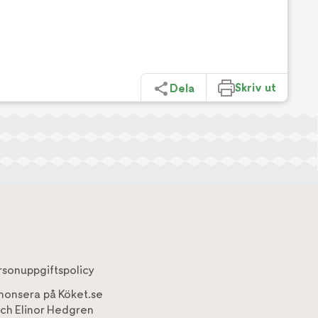
Skriv ut
Dela
rsonuppgiftspolicy
nonsera på Köket.se
ch
Elinor Hedgren