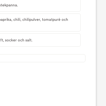
 stekpanna.
prika, chili, chilipulver, tomatpuré och
t, socker och salt.