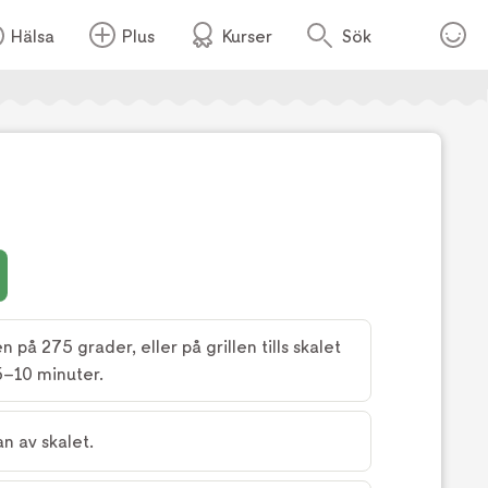
Hälsa
Plus
Kurser
Sök
Foto:
Lina Eidenberg Adamo
n på 275 grader, eller på grillen tills skalet
 5–10 minuter.
n av skalet.