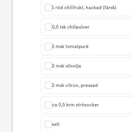
1 röd chilifrukt, hackad (färsk)
0,5 tsk chilipulver
2 msk tomatpuré
2 msk olivolja
2 msk citron, pressad
ca 0,5 krm strösocker
salt