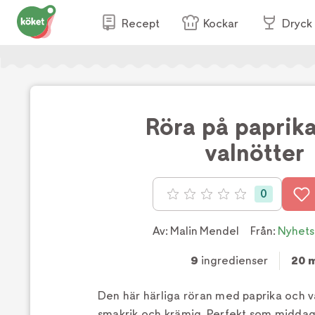
Recept
Kockar
Dryck
Röra på paprik
valnötter
0
Betyg: 0 av 5
Av:
Malin Mendel
Från:
Nyhet
9
ingredienser
20 
Den här härliga röran med paprika och va
smakrik och krämig. Perfekt som middags