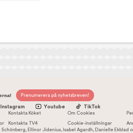
Prenumerera på nyhetsbreven!
erna!
Instagram
Youtube
TikTok
Kontakta Köket
Om Cookies
Pe
or
Kontakta TV4
Cookie-inställningar
An
a Schönberg
,
Ellinor Jidenius
,
Isabel Agardh
,
Danielle Ekblad
o