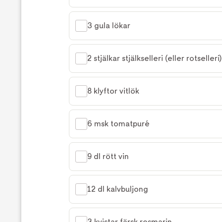
3 gula lökar
2 stjälkar stjälkselleri (eller rotselleri)
8 klyftor vitlök
6 msk tomatpuré
9 dl rött vin
12 dl kalvbuljong
3 kvistar färsk rosmarin