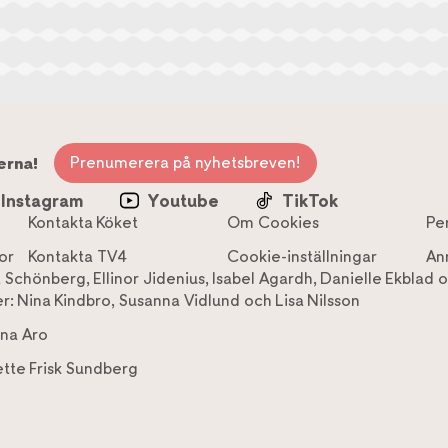
Prenumerera på nyhetsbreven!
erna!
Instagram
Youtube
TikTok
Kontakta Köket
Om Cookies
Pe
or
Kontakta TV4
Cookie-inställningar
An
a Schönberg
,
Ellinor Jidenius
,
Isabel Agardh
,
Danielle Ekblad
o
r:
Nina Kindbro
,
Susanna Vidlund
och
Lisa Nilsson
na Aro
tte Frisk Sundberg