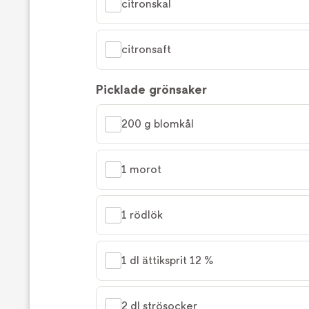
citronskal
citronsaft
Picklade grönsaker
200 g blomkål
1 morot
1 rödlök
1 dl ättiksprit 12 %
2 dl strösocker