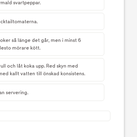
nymald svartpeppar.
ocktailtomaterna.
oker så länge det går, men i minst 6
desto mörare kött.
trull och låt koka upp. Red skyn med
ed kallt vatten till önskad konsistens.
an servering.