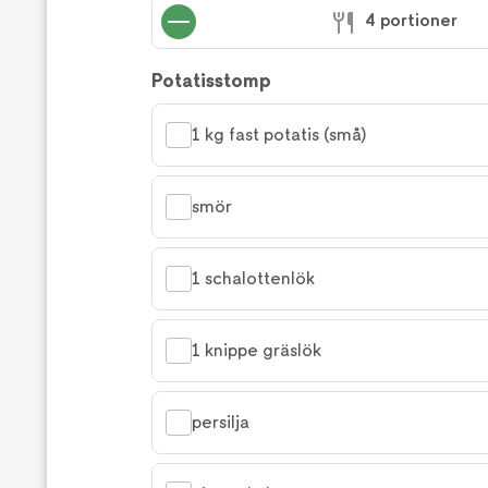
4 portioner
Potatisstomp
1 kg fast potatis (små)
smör
1 schalottenlök
1 knippe gräslök
persilja