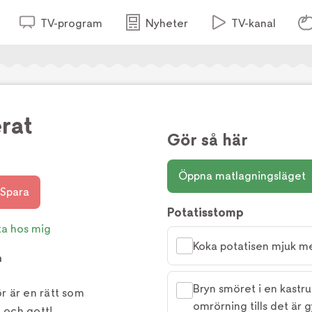
TV-program
Nyheter
TV-kanal
rat
Gör så här
Öppna matlagningsläget
Spara
Potatisstomp
ta hos mig
Koka potatisen mjuk me
h
Bryn smöret i en kastr
r är en rätt som
omrörning tills det är 
t och gott!