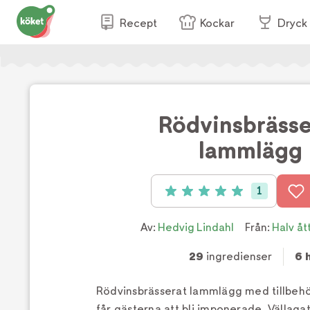
Recept
Kockar
Dryck
Rödvinsbrässe
lammlägg
1
Betyg: 5 av 5 (1 röster)
Av:
Hedvig Lindahl
Från:
Halv åt
29
ingredienser
6 
Rödvinsbrässerat lammlägg med tillbehö
får gästerna att bli imponerade. Vällaga