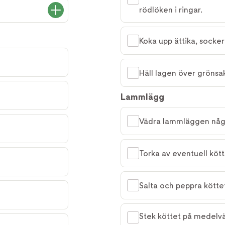
rödlöken i ringar.
Koka upp ättika, socker 
Häll lagen över grönsak
Lammlägg
Vädra lammläggen någ
Torka av eventuell kött
Salta och peppra kötte
Stek köttet på medelvärm