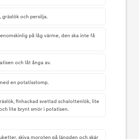
 gräslök och persilja.
enomskinlig på låg värme, den ska inte få
tatisen och låt ånga av.
med en potatisstomp.
äslök, finhackad svettad schalottenlök, lite
 och lite brynt smör i potatisen.
uketter, skiva moroten på längden och skär