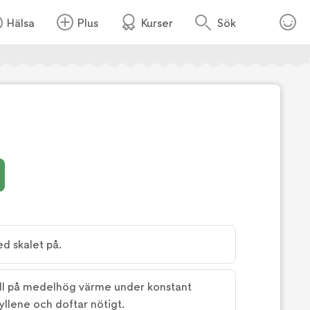
Hälsa
Plus
Kurser
Sök
Foto:
Tv4
d skalet på.
ull på medelhög värme under konstant
gyllene och doftar nötigt.