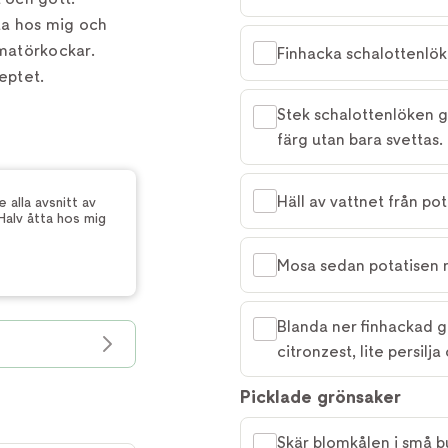
ta hos mig och
matörkockar.
Finhacka schalottenlök,
eptet.
Stek schalottenlöken g
färg utan bara svettas.
Häll av vattnet från po
 alla avsnitt av
alv åtta hos mig
Mosa sedan potatisen 
Blanda ner finhackad gr
citronzest, lite persilja
Picklade grönsaker
Skär blomkålen i små b