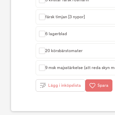
färsk timjan [3 nypor]
6 lagerblad
20 körsbärstomater
9 msk majsstärkelse (att reda skyn m
Lägg i inköpslista
Spara