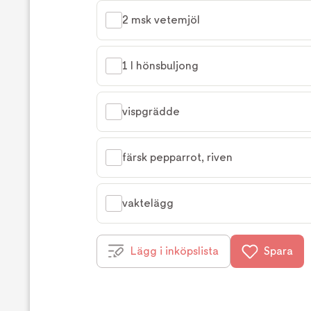
2 msk vetemjöl
1 l hönsbuljong
vispgrädde
färsk pepparrot, riven
vaktelägg
Lägg i inköpslista
Spara