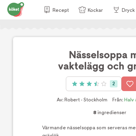
Recept
Kockar
Dryck
Nässelsoppa 
vaktelägg och g
2
Betyg: 3.5 av 5 (2 röster)
Av:
Robert - Stockholm
Från:
Halv 
8
ingredienser
Värmande nässelsoppa som serveras me
gräslök.