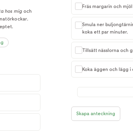
Fräs margarin och mjöl
ta hos mig
och
matörkockar.
Smula ner buljongtärni
eptet.
koka ett par minuter.
ag
Tillsätt nässlorna och 
Koka äggen och lägg i 
Skapa anteckning