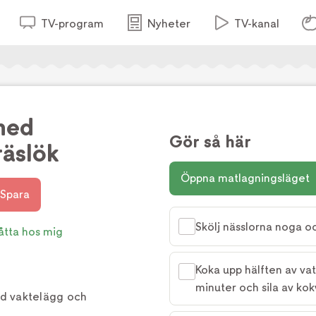
TV-program
Nyheter
TV-kanal
med
Gör så här
räslök
Öppna matlagningsläget
Spara
Skölj nässlorna noga oc
åtta hos mig
Koka upp hälften av vat
minuter och sila av kok
d vaktelägg och