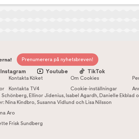
Prenumerera på nyhetsbreven!
erna!
Instagram
Youtube
TikTok
Kontakta Köket
Om Cookies
Pe
or
Kontakta TV4
Cookie-inställningar
An
a Schönberg
,
Ellinor Jidenius
,
Isabel Agardh
,
Danielle Ekblad
o
r:
Nina Kindbro
,
Susanna Vidlund
och
Lisa Nilsson
na Aro
tte Frisk Sundberg