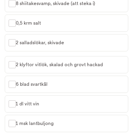
8 shiitakesvamp, skivade (att steka i)
0,5 krm salt
2 salladslökar, skivade
2 klyftor vitlök, skalad och grovt hackad
6 blad svartkål
1 dl vitt vin
1 msk lantbuljong