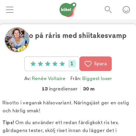
Risotto på råris med shiitakesvamp
Foto:
TV4
1
Spara
Betyg: 5 av 5 (1 röster)
Av:
Renée Voltaire
Från:
Biggest loser
13
ingredienser
30 m
Risotto i vegansk hälsovariant. Näringsjäst ger en ostig
och härlig smak!
Tips!
Om du använder ett redan färdigkokt ris tex.
gårdagens tester, skölj riset innan du lägger det i