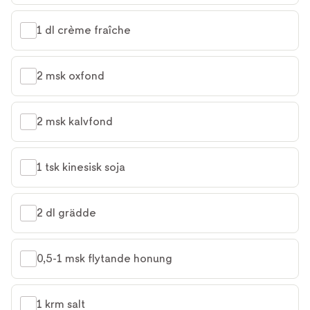
1 dl crème fraîche
2 msk oxfond
2 msk kalvfond
1 tsk kinesisk soja
2 dl grädde
0,5-1 msk flytande honung
1 krm salt