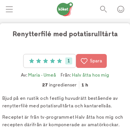
Renytterfilé med potatisrulltårta
Foto:
Tv4
1
Spara
Betyg: 5 av 5 (1 röster)
Av:
Maria - Umeå
Från:
Halv åtta hos mig
27
ingredienser
1 h
Bjud på en rustik och festlig huvudrätt bestående av
renytterfilé med potatisrulltårta och kantarellsås.
Receptet är från tv-programmet Halv åtta hos mig och
recepten därifrån är komponerade av amatörkockar.