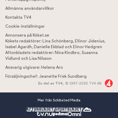
Allmänna användarvillkor
Kontakta TV4
Cookie-inställningar
Annonsera på Köket.se
Kökets redaktörer:
Lina Schönberg
,
Ellinor Jidenius
,
Isabel Agardh
,
Danielle Ekblad
och
Elinor Hedgren
Aftonbladets redaktörer:
Nina Kindbro
,
Susanna
Vidlund
och
Lisa Nilsson
Ansvarig utgivare:
Helena Aro
Försäljningschef:
Jeanette Frisk Sundberg
En del av TV4,
© 1997-2026 TV4 AB
Mer från Schibsted Media