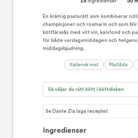
15
ingredienser
30 m
En krämig pastarätt som kombinerar nötf
champinjoner och rosmarin och som blir ti
köttfärssås med vitt vin, kalvfond och p
för både vardagsmiddagen och helgens
middagsbjudning.
Italiensk mat
Matlåda
Så väljer du rätt kött i köttdisken
Se Dante Zia laga receptet
Se
Dante
Ingredienser
Zia laga