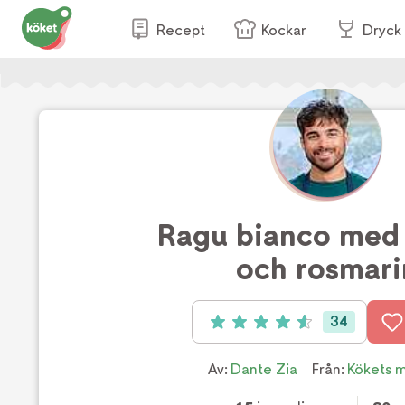
Recept
Kockar
Dryck
Ragu bianco med
och rosmari
34
Betyg: 4.6 av 5 (34 röster)
Av:
Dante Zia
Från:
Kökets 