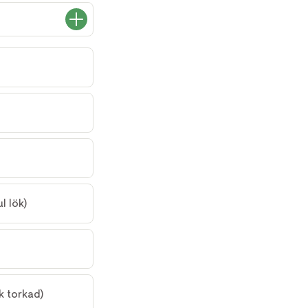
l lök)
k torkad)