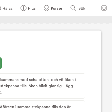
Hälsa
Plus
Kurser
Sök
Foto:
TV4
llsammans med schalotten- och vitlöken i
stekpanna tills löken blivit glansig. Lägg
k.
tfärsen i samma stekpanna tills den är