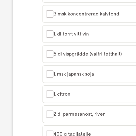
3 msk koncentrerad kalvfond
1 dl torrt vitt vin
5 dl vispgrädde (valfri fetthalt)
1 msk japansk soja
1 citron
2 dl parmesanost, riven
400 g tagliatelle