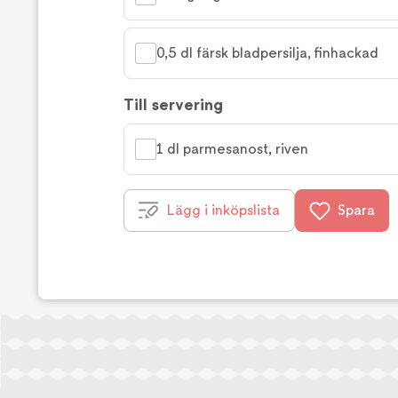
0,5 dl färsk bladpersilja, finhackad
Till servering
1 dl parmesanost, riven
Lägg i inköpslista
Spara