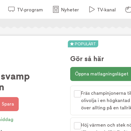
TV-program
Nyheter
TV-kanal
POPULÄRT
Gör så här
 svamp
Öppna matlagningsläget
n
Fräs champinjonerna ti
olivolja i en högkantad 
Spara
över allting på en tallri
middag
Höj värmen och stek nö