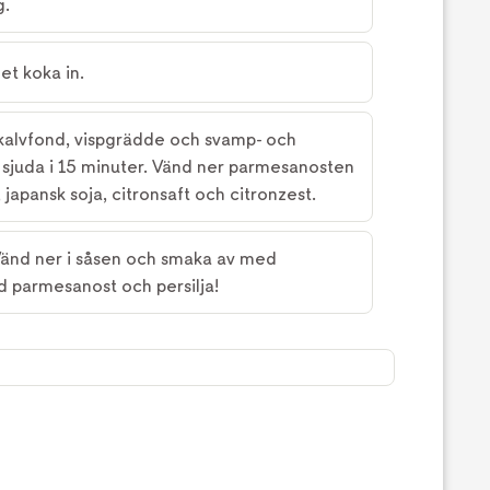
g.
det koka in.
, kalvfond, vispgrädde och svamp- och
 sjuda i 15 minuter. Vänd ner parmesanosten
japansk soja, citronsaft och citronzest.
Vänd ner i såsen och smaka av med
 parmesanost och persilja!