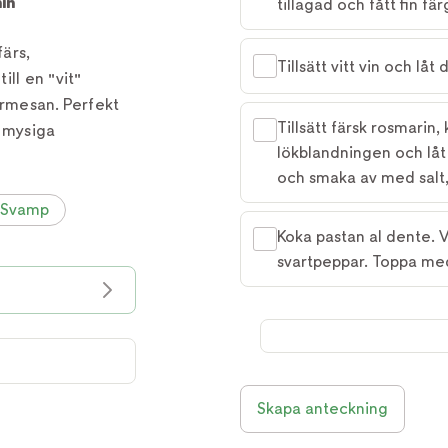
in
tillagad och fått fin fär
ärs,
Tillsätt vitt vin och låt 
ll en "vit"
armesan. Perfekt
Tillsätt färsk rosmarin
 mysiga
lökblandningen och låt
och smaka av med salt, 
Svamp
Koka pastan al dente. 
svartpeppar. Toppa med
Skapa anteckning