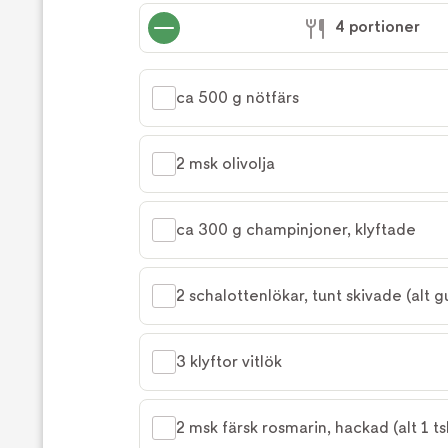
receptet
4 portioner
ca 500 g nötfärs
2 msk olivolja
ca 300 g champinjoner, klyftade
2 schalottenlökar, tunt skivade (alt gu
3 klyftor vitlök
2 msk färsk rosmarin, hackad (alt 1 ts