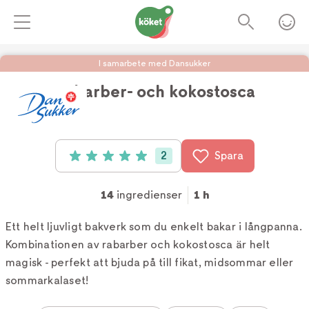
I samarbete med Dansukker
Rabarber- och kokostosca
Foto:
Dansukker
2
Spara
Betyg: 5 av 5 (2 röster)
14
ingredienser
1 h
Ett helt ljuvligt bakverk som du enkelt bakar i långpanna.
Kombinationen av rabarber och kokostosca är helt
magisk - perfekt att bjuda på till fikat, midsommar eller
sommarkalaset!