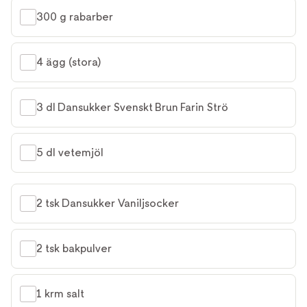
300 g rabarber
4 ägg (stora)
3 dl Dansukker Svenskt Brun Farin Strö
5 dl vetemjöl
2 tsk Dansukker Vaniljsocker
2 tsk bakpulver
1 krm salt