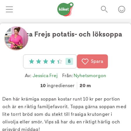
Jessica Frejs potatis- och löksoppa
8
Spara
Betyg: 4.4 av 5 (8 röster)
Av:
Jessica Frej
Från:
Nyhetsmorgon
10
ingredienser
20 m
Den här krämiga soppan kostar runt 10 kr per portion
och är en riktig familjefavorit. Toppa gärna soppan med
lite torrt bröd som du stekt till frasiga krutonger i
olivolja eller smör. Vips så har du en riktigt härlig och
prisvärd middag!