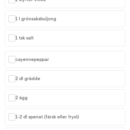
1 l grönsaksbuljong
1 tsk salt
cayennepeppar
2 dl grädde
2 ägg
1-2 dl spenat (färsk eller fryst)