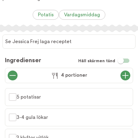
Potatis
Vardagsmiddag
Se Jessica Frej laga receptet
Ingredienser
Håll skärmen tänd
4 portioner
5 potatisar
3-4 gula lökar
2 klyftor vitlök