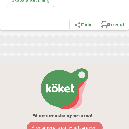
Skapa anteckning
Skriv ut
Dela
Få de senaste nyheterna!
Prenumerera på nyhetsbreven!