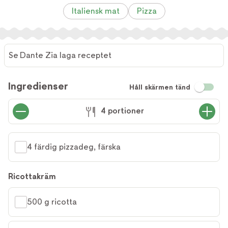
Italiensk mat
Pizza
Se Dante Zia laga receptet
Se
Dante
Ingredienser
Håll skärmen tänd
Zia laga
receptet
4 portioner
4 färdig pizzadeg, färska
Ricottakräm
500 g ricotta