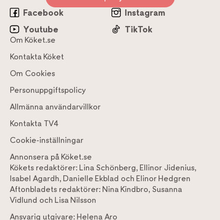
Facebook
Instagram
Youtube
TikTok
Om Köket.se
Kontakta Köket
Om Cookies
Personuppgiftspolicy
Allmänna användarvillkor
Kontakta TV4
Cookie-inställningar
Annonsera på Köket.se
Kökets redaktörer:
Lina Schönberg
,
Ellinor Jidenius
,
Isabel Agardh
,
Danielle Ekblad
och
Elinor Hedgren
Aftonbladets redaktörer:
Nina Kindbro
,
Susanna
Vidlund
och
Lisa Nilsson
Ansvarig utgivare:
Helena Aro