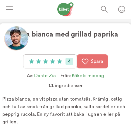
Pizza bianca med grillad paprika
Foto:
TV4
4
Spara
Betyg: 5 av 5 (4 röster)
Av:
Dante Zia
Från:
Kökets middag
11
ingredienser
Pizza bianca, en vit pizza utan tomatsås. Krämig, ostig
och full av smak från grillad paprika, salta sardeller och
pepprig rucola. En ny favorit att baka i ugnen eller på
grillen.