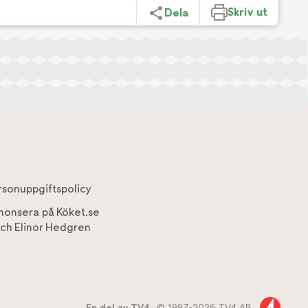
Skriv ut
Dela
rsonuppgiftspolicy
nonsera på Köket.se
ch
Elinor Hedgren
En del av TV4,
© 1997-2026 TV4 AB