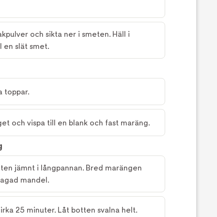
pulver och sikta ner i smeten. Häll i
l en slät smet.
a toppar.
taget och vispa till en blank och fast maräng.
g
ten jämnt i långpannan. Bred marängen
flagad mandel.
irka 25 minuter. Låt botten svalna helt.