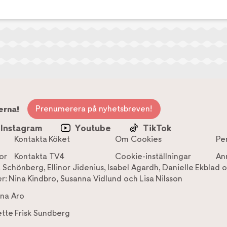
Prenumerera på nyhetsbreven!
erna!
Instagram
Youtube
TikTok
Kontakta Köket
Om Cookies
Pe
or
Kontakta TV4
Cookie-inställningar
An
a Schönberg
,
Ellinor Jidenius
,
Isabel Agardh
,
Danielle Ekblad
o
r:
Nina Kindbro
,
Susanna Vidlund
och
Lisa Nilsson
na Aro
tte Frisk Sundberg