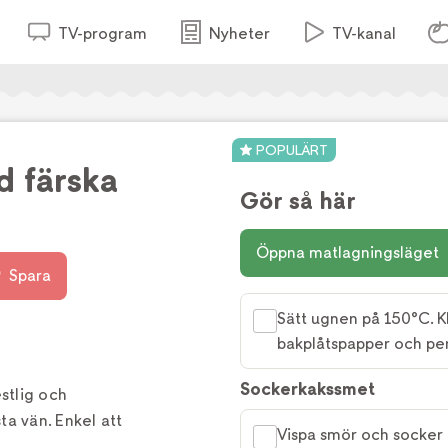
TV-program
Nyheter
TV-kanal
POPULÄRT
d färska
Gör så här
Öppna matlagningsläget
Spara
Sätt ugnen på 150°C. 
bakplåtspapper och pen
Sockerkakssmet
stlig och
a vän. Enkel att
Vispa smör och socker p