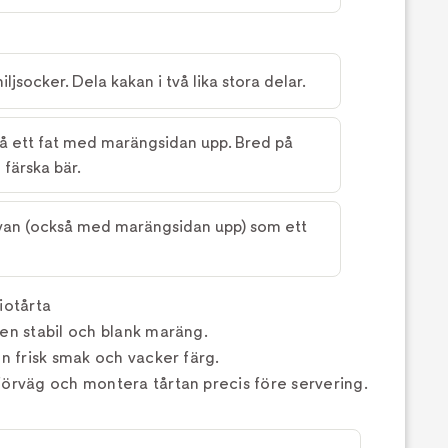
jsocker. Dela kakan i två lika stora delar.
å ett fat med marängsidan upp. Bred på
färska bär.
van (också med marängsidan upp) som ett
iotårta
en stabil och blank maräng.
en frisk smak och vacker färg.
förväg och montera tårtan precis före servering.