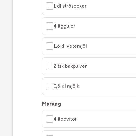
1 dl strösocker
4 äggulor
1,5 dl vetemjöl
2 tsk bakpulver
0,5 dl mjölk
Maräng
4 äggvitor