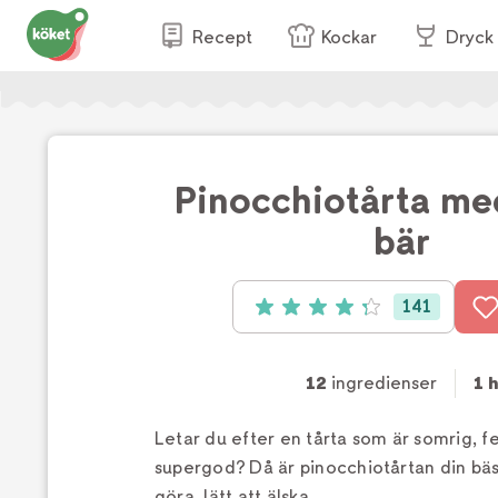
Recept
Kockar
Dryck
Pinocchiotårta me
bär
141
Betyg: 4.3 av 5 (141 röster)
12
ingredienser
1 h
Letar du efter en tårta som är somrig, fe
supergod? Då är pinocchiotårtan din bäst
göra, lätt att älska.