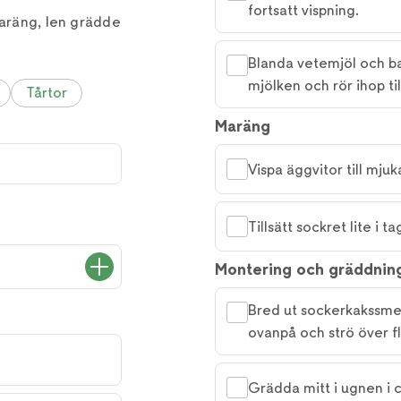
fortsatt vispning.
maräng, len grädde
Blanda vetemjöl och bak
mjölken och rör ihop til
Tårtor
Maräng
Vispa äggvitor till mjuk
Tillsätt sockret lite i 
Montering och gräddnin
Bred ut sockerkakssme
ovanpå och strö över 
Grädda mitt i ugnen i c