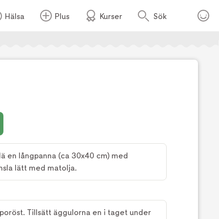
Hälsa
Plus
Kurser
Sök
Foto:
Kajsa Stina Romin
Klä en långpanna (ca 30x40 cm) med
sla lätt med matolja.
oröst. Tillsätt äggulorna en i taget under