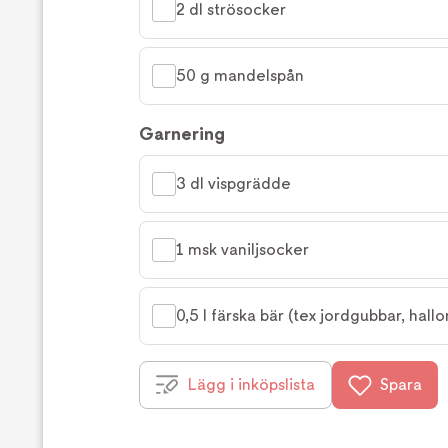
2 dl strösocker
50 g mandelspån
Garnering
3 dl vispgrädde
1 msk vaniljsocker
0,5 l färska bär (tex jordgubbar, hallo
Lägg i inköpslista
Spara