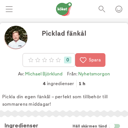
Picklad fänkål
Foto:
Köket.se
0
Spara
Betyg: 0 av 5
Av:
Michael Björklund
Från:
Nyhetsmorgon
4
ingredienser
1 h
Pickla din egen fänkål – perfekt som tillbehör till
sommarens middagar!
Ingredienser
Håll skärmen tänd