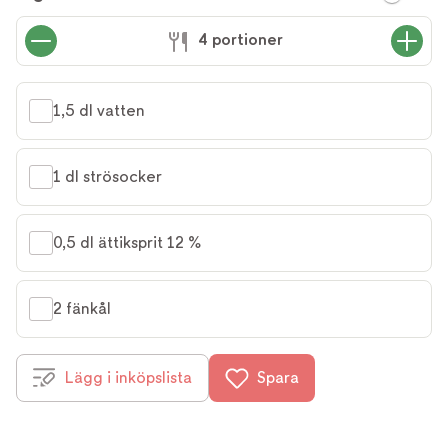
4 portioner
1,5 dl vatten
1 dl strösocker
0,5 dl ättiksprit 12 %
2 fänkål
Lägg i inköpslista
Spara