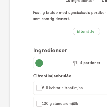
10
ingredienser
1 h
Festlig brulée med ugnsbakade persikor 
som somrig dessert.
Efterrätter
Ingredienser
4 portioner
Citrontimjanbrulée
6-8 kvistar citrontimjan
100 g standardmjölk