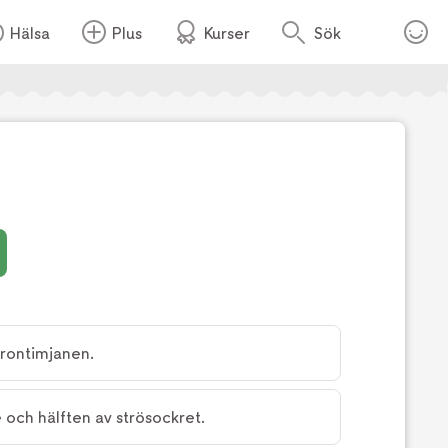
Hälsa
Plus
Kurser
Sök
Foto:
Köket.se
trontimjanen.
 och hälften av strösockret.