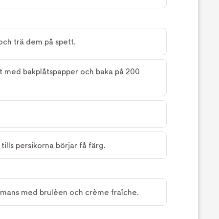
 och trä dem på spett.
åt med bakplåtspapper och baka på 200
tills persikorna börjar få färg.
ammans med bruléen och crème fraîche.