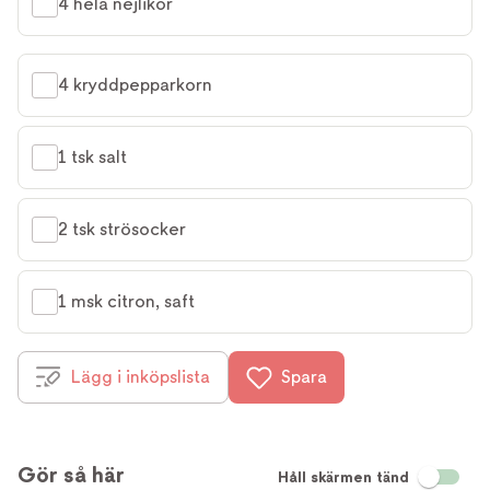
4 hela nejlikor
4 kryddpepparkorn
1 tsk salt
2 tsk strösocker
1 msk citron, saft
Lägg i inköpslista
Spara
Gör så här
Håll skärmen tänd