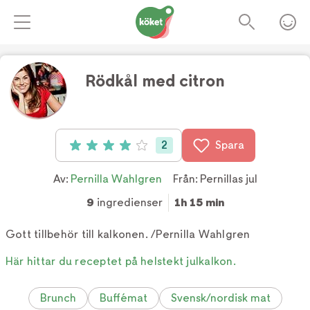
Rödkål med citron
Foto:
TV4
2
Spara
Betyg: 4 av 5 (2 röster)
Av:
Pernilla Wahlgren
Från:
Pernillas jul
9
ingredienser
1h 15 min
Gott tillbehör till kalkonen. /Pernilla Wahlgren
Här hittar du receptet på helstekt julkalkon.
Brunch
Buffémat
Svensk/nordisk mat