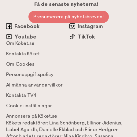
Få de senaste nyheterna!
Prenumerera på nyhetsbreven!
Facebook
Instagram
Youtube
TikTok
Om Köket.se
Kontakta Köket
Om Cookies
Personuppgiftspolicy
Allmänna användarvillkor
Kontakta TV4
Cookie-inställningar
Annonsera på Köket.se
Kökets redaktörer:
Lina Schönberg
,
Ellinor Jidenius
,
Isabel Agardh
,
Danielle Ekblad
och
Elinor Hedgren
Aftonbladets redaktörer:
Nina Kindbro
,
Susanna