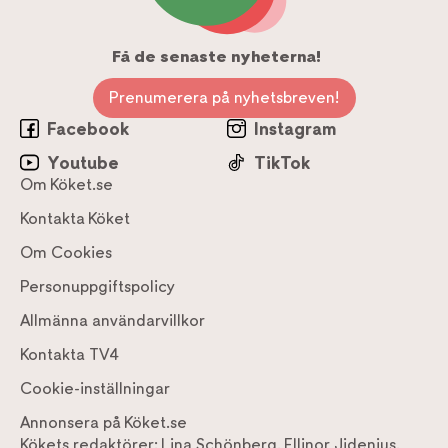
Få de senaste nyheterna!
Prenumerera på nyhetsbreven!
Facebook
Instagram
Youtube
TikTok
Om Köket.se
Kontakta Köket
Om Cookies
Personuppgiftspolicy
Allmänna användarvillkor
Kontakta TV4
Cookie-inställningar
Annonsera på Köket.se
Kökets redaktörer:
Lina Schönberg
,
Ellinor Jidenius
,