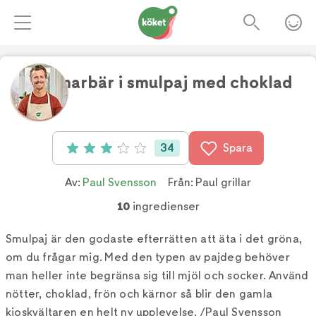
Sommarbär i smulpaj med choklad
Foto:
Jakob Fridholm
34
Spara
Betyg: 3.1 av 5 (34 röster)
Av:
Paul Svensson
Från:
Paul grillar
10
ingredienser
Smulpaj är den godaste efterrätten att äta i det gröna,
om du frågar mig. Med den typen av pajdeg behöver
man heller inte begränsa sig till mjöl och socker. Använd
nötter, choklad, frön och kärnor så blir den gamla
kioskvältaren en helt ny upplevelse. /Paul Svensson