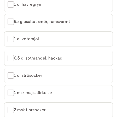
1 dl havregryn
95 g osaltat smör, rumsvarmt
1 dl vetemjöl
0,5 dl sötmandel, hackad
1 dl strösocker
1 msk majsstärkelse
2 msk florsocker