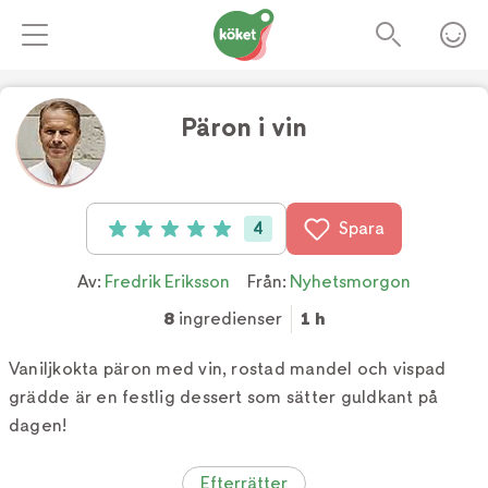
Päron i vin
4
Spara
Betyg: 5 av 5 (4 röster)
Av:
Fredrik Eriksson
Från:
Nyhetsmorgon
8
ingredienser
1 h
Vaniljkokta päron med vin, rostad mandel och vispad
grädde är en festlig dessert som sätter guldkant på
dagen!
Efterrätter