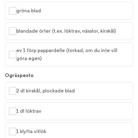
gröna blad
blandade örter (t.ex. löktrav, nässlor, kirskål)
ev 1 förp pappardelle (torkad, om du inte vill 
göra egen)
Ogräspesto
2 dl kirskål, plockade blad
1 dl löktrav
1 klyfta vitlök