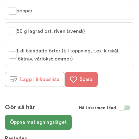
peppar
50 g lagrad ost, riven (svensk)
1 dl blandade örter (till toppning, t.ex. kirskål, 
löktrav, vårlöksblommor)
Lägg i inköpslista
Spara
Gör så här
Håll skärmen tänd
Öppna matlagningsläget
Pastadeg