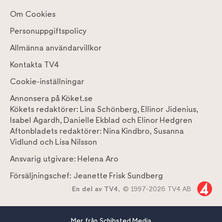
Om Cookies
Personuppgiftspolicy
Allmänna användarvillkor
Kontakta TV4
Cookie-inställningar
Annonsera på Köket.se
Kökets redaktörer:
Lina Schönberg
,
Ellinor Jidenius
,
Isabel Agardh
,
Danielle Ekblad
och
Elinor Hedgren
Aftonbladets redaktörer:
Nina Kindbro
,
Susanna
Vidlund
och
Lisa Nilsson
Ansvarig utgivare:
Helena Aro
Försäljningschef:
Jeanette Frisk Sundberg
En del av TV4,
© 1997-2026 TV4 AB
Mer från Schibsted Media