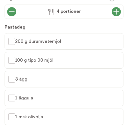
4 portioner
Pastadeg
200 g durumvetemjöl
100 g tipo 00 mjöl
3 ägg
1 äggula
1 msk olivolja