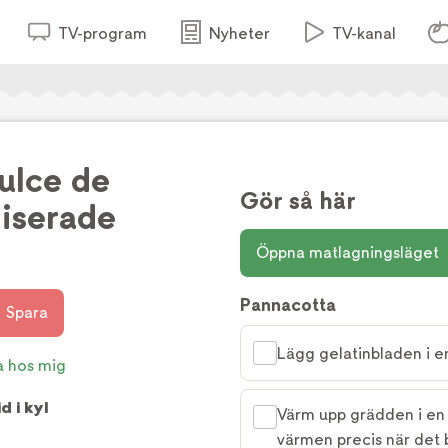
TV-program
Nyheter
TV-kanal
ulce de
Gör så här
liserade
Öppna matlagningsläget
Pannacotta
Spara
Lägg gelatinbladen i en
a hos mig
d i kyl
Värm upp grädden i en k
värmen precis när det 