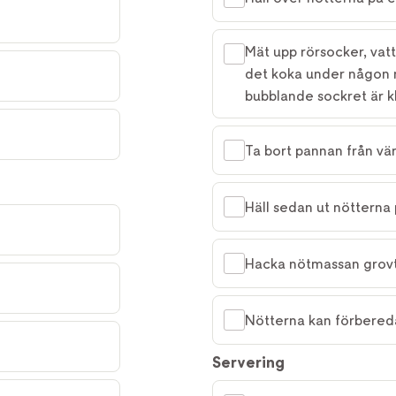
Mät upp rörsocker, vatt
det koka under någon mi
bubblande sockret är kl
Ta bort pannan från vä
Häll sedan ut nötterna 
Hacka nötmassan grovt
Nötterna kan förberedas
Servering