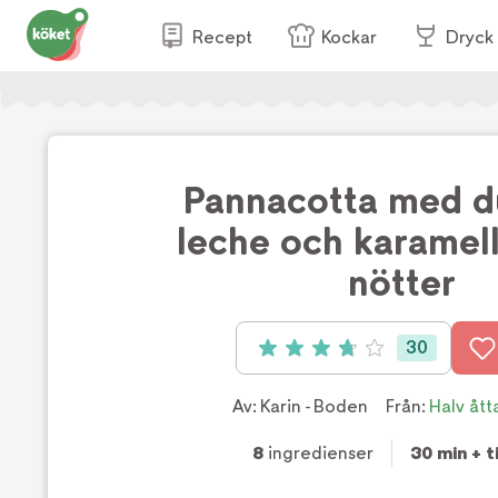
Recept
Kockar
Dryck
Pannacotta med d
leche och karamel
nötter
30
Betyg: 3.8 av 5 (30 röster)
Av:
Karin - Boden
Från:
Halv ått
8
ingredienser
30 min + ti