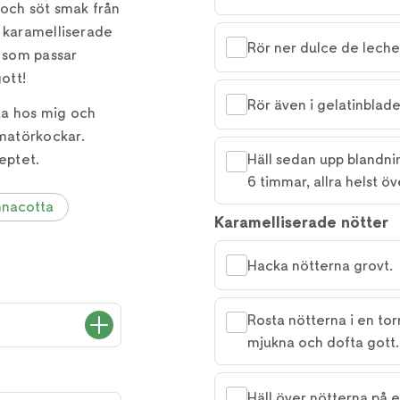
 och söt smak från
s karamelliserade
Rör ner dulce de leche 
t som passar
gott!
Rör även i gelatinblade
ta hos mig och
matörkockar.
eptet.
Häll sedan upp blandnin
6 timmar, allra helst öv
nacotta
Karamelliserade nötter
Hacka nötterna grovt.
Rosta nötterna i en torr
mjukna och dofta gott.
Häll över nötterna på en