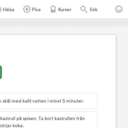
Hälsa
Plus
Kurser
Sök
Foto:
Tv4
 skål med kallt vatten i minst 5 minuter.
astrull på spisen. Ta bort kastrullen från
börjar koka.