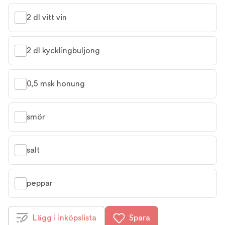
2 dl vitt vin
2 dl kycklingbuljong
0,5 msk honung
smör
salt
peppar
Lägg i inköpslista
Spara