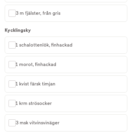
3 m fjälster, från gris
Kycklingsky
1 schalottenlök, finhackad
1 morot, finhackad
1 kvist färsk timjan
1 krm strösocker
3 msk vitvinsvinäger