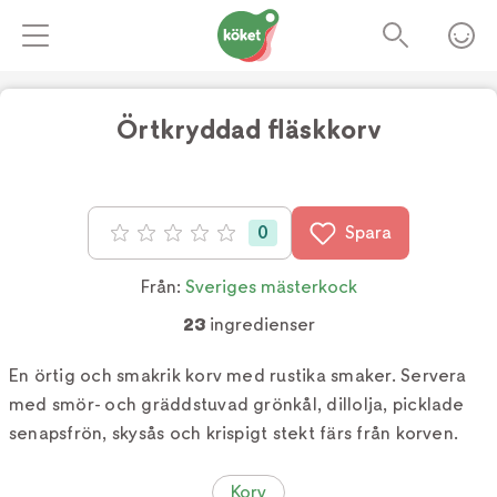
Örtkryddad fläskkorv
Foto:
TV4
0
Spara
Betyg: 0 av 5
Från:
Sveriges mästerkock
23
ingredienser
En örtig och smakrik korv med rustika smaker. Servera
med smör- och gräddstuvad grönkål, dillolja, picklade
senapsfrön, skysås och krispigt stekt färs från korven.
Korv