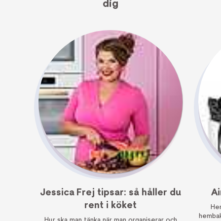
dig
Jessica Frej tipsar: så håller du
Ai
rent i köket
Hem
hembak
Hur ska man tänka när man organiserar och