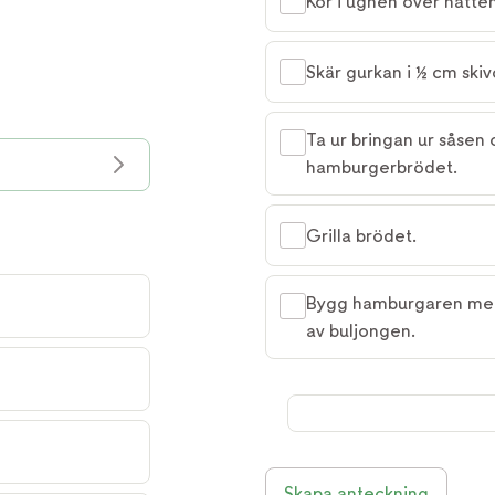
Kör i ugnen över natte
Skär gurkan i ½ cm skiv
Ta ur bringan ur såsen 
hamburgerbrödet.
Grilla brödet.
Bygg hamburgaren med 
av buljongen.
Skapa anteckning