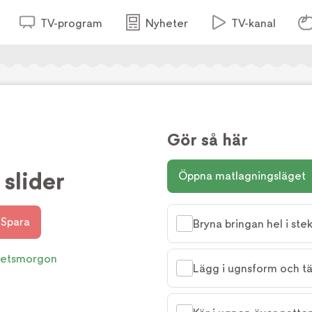
TV-program
Nyheter
TV-kanal
Gör så här
slider
Öppna matlagningsläget
Spara
Bryna bringan hel i ste
etsmorgon
Lägg i ugnsform och t