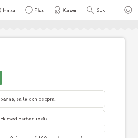
Hälsa
Plus
Kurser
Sök
Foto:
Clarion Hotel Sign
kpanna, salta och peppra.
äck med barbecuesås.