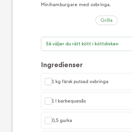
Minihamburgare med oxbringa.
Grilla
Så väljer du rätt kött i köttdisken
Ingredienser
1 kg färsk putsad oxbringa
1 l barbequesås
0,5 gurka