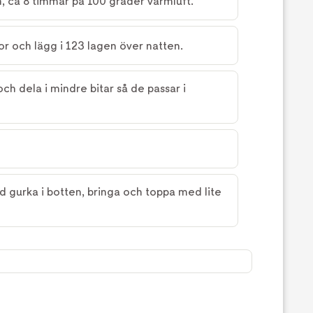
n, ca 8 timmar på 100 grader varmluft.
or och lägg i 123 lagen över natten.
och dela i mindre bitar så de passar i
gurka i botten, bringa och toppa med lite