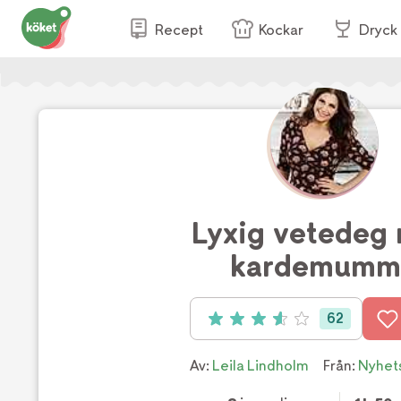
Recept
Kockar
Dryck
Lyxig vetedeg
kardemumm
62
Betyg: 3.6 av 5 (62 röster)
Av:
Leila Lindholm
Från:
Nyhet