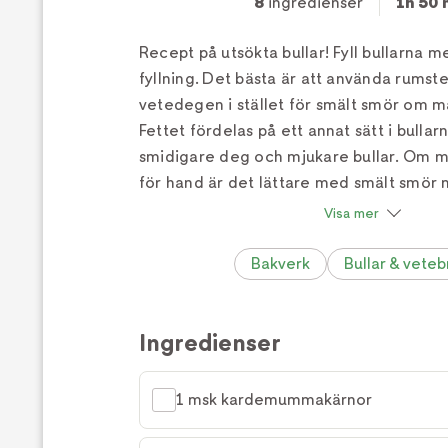
8
ingredienser
1h 50 
Recept på utsökta bullar! Fyll bullarna 
fyllning. Det bästa är att använda rumst
vetedegen i stället för smält smör om m
Fettet fördelas på ett annat sätt i bulla
smidigare deg och mjukare bullar. Om 
för hand är det lättare med smält smör
med mjukt smör i små tärningar.
Visa mer
Bakverk
Bullar & vete
Ingredienser
1 msk kardemummakärnor