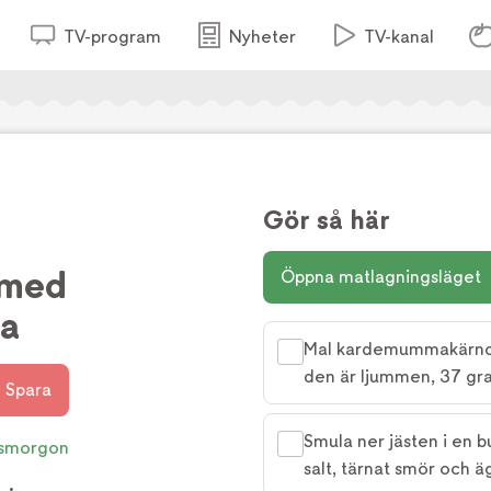
TV-program
Nyheter
TV-kanal
Gör så här
 med
Öppna matlagningsläget
a
Mal kardemummakärnor f
den är ljummen, 37 gra
Spara
Smula ner jästen i en 
smorgon
salt, tärnat smör och ä