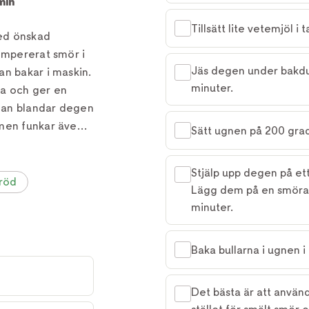
min
Tillsätt lite vetemjöl 
med önskad
empererat smör i
Jäs degen under bakduk 
an bakar i maskin.
minuter.
rna och ger en
man blandar degen
 men funkar även
Sätt ugnen på 200 grad
Stjälp upp degen på et
bröd
Lägg dem på en smörad 
minuter.
Baka bullarna i ugnen i 5
Det bästa är att anvä