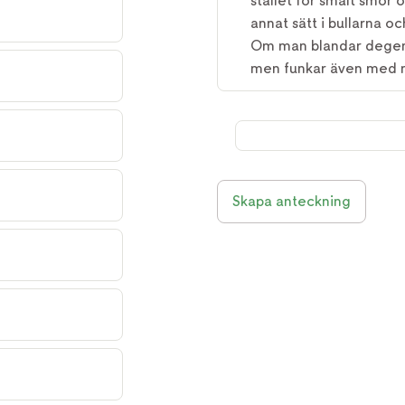
stället för smält smör 
annat sätt i bullarna o
Om man blandar degen 
men funkar även med mj
Skapa anteckning