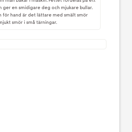
om man bakar i maskin. Fettet fördelas på ett
ch ger en smidigare deg och mjukare bullar.
för hand är det lättare med smält smör
ukt smör i små tärningar.