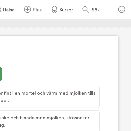
Hälsa
Plus
Kurser
Sök
int i en mortel och värm med mjölken tills
der.
bunke och blanda med mjölken, strösocker,
gg.