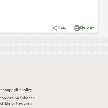
Skriv ut
Dela
rsonuppgiftspolicy
nonsera på Köket.se
ch
Elinor Hedgren