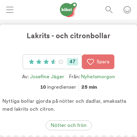
Lakrits - och citronbollar
47
Spara
Betyg: 3.6 av 5 (47 röster)
Av:
Josefine Jäger
Från:
Nyhetsmorgon
10
ingredienser
25 min
Nyttiga bollar gjorda på nötter och dadlar, smaksatta
med lakrits och citron.
Nötter och frön