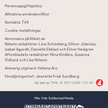
Personuppgiftspolicy
Allmänna användarvillkor
Kontakta TV4
Cookie-inställningar
Annonsera på Köket.se
Kökets redaktörer:
Lina Schönberg
,
Ellinor Jidenius
,
Isabel Agardh
,
Danielle Ekblad
och
Elinor Hedgren
Aftonbladets redaktörer:
Nina Kindbro
,
Susanna
Vidlund
och
Lisa Nilsson
Ansvarig utgivare:
Helena Aro
Försäljningschef:
Jeanette Frisk Sundberg
En del av TV4,
© 1997-2026 TV4 AB
Mer från Schibsted Media