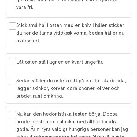
vara fri.
Stick små hål i osten med en kniv. I hålen sticker
du ner de tunna vitlöksskivorna. Sedan häller du
över vinet.
Låt osten stå i ugnen en kvart ungefär.
Sedan ställer du osten mitt på en stor skärbräda,
lägger skinkor, korvar, cornichoner, oliver och
brödet runt omkring.
Nu kan den hedonistiska festen börja! Doppa
brödet i osten och plocka med allt det andra
goda. Är ni fyra väldigt hungriga personer kan jag
faktiskt rekommendera två ostar. Man vill ju inte