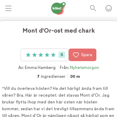
Mont d'Or-ost med chark
6
Spara
Betyg: 5 av 5 (6 röster)
Av:
Emma Hamberg
Från:
Nyhetsmorgon
7
ingredienser
30 m
"Vill du överleva hösten? Ha det härligt ända fram till
våren? Bra. Här är receptet: det stavas Mont d’Or. Jag
brukar flytta ihop med den här osten när hösten
kommer, sedan har vi det trevligt tillsammans ända fram
till våren. Mont d’Or är nämligen något så härligt som en