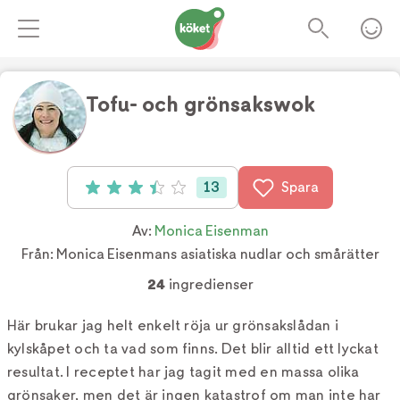
Tofu- och grönsakswok
Foto:
Jonny Lindh
13
Spara
Betyg: 3.46 av 5 (13 röster)
Av:
Monica Eisenman
Från:
Monica Eisenmans asiatiska nudlar och smårätter
24
ingredienser
Här brukar jag helt enkelt röja ur grönsakslådan i
kylskåpet och ta vad som finns. Det blir alltid ett lyckat
resultat. I receptet har jag tagit med en massa olika
grönsaker, men det är ingen katastrof om man inte har