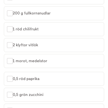
200 g fullkornsnudlar
1 röd chilifrukt
2 klyftor vitlök
1 morot, medelstor
0,5 röd paprika
0,5 grön zucchini