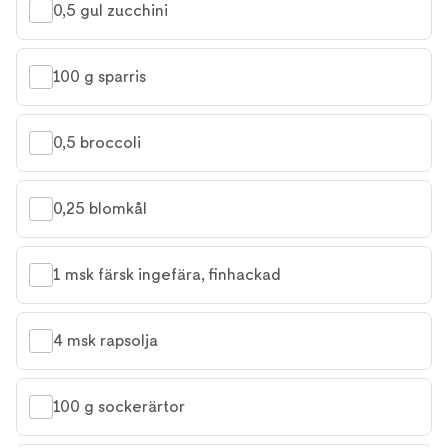
0,5 gul zucchini
100 g sparris
0,5 broccoli
0,25 blomkål
1 msk färsk ingefära, finhackad
4 msk rapsolja
100 g sockerärtor