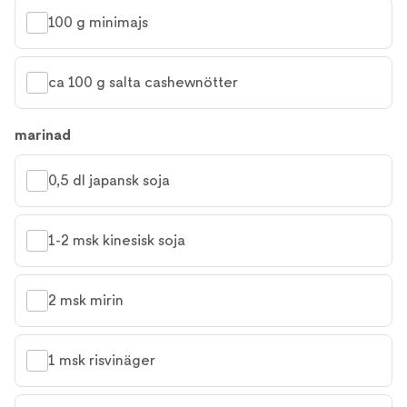
100 g minimajs
ca 100 g salta cashewnötter
marinad
0,5 dl japansk soja
1-2 msk kinesisk soja
2 msk mirin
1 msk risvinäger