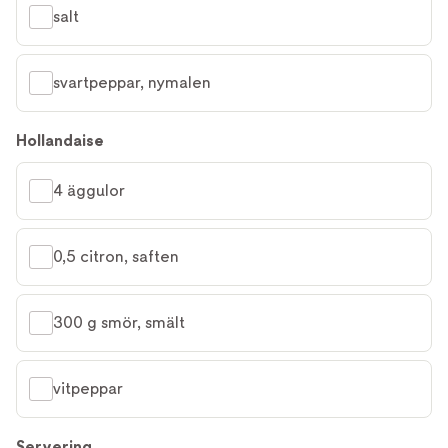
salt
svartpeppar, nymalen
Hollandaise
4 äggulor
0,5 citron, saften
300 g smör, smält
vitpeppar
Servering