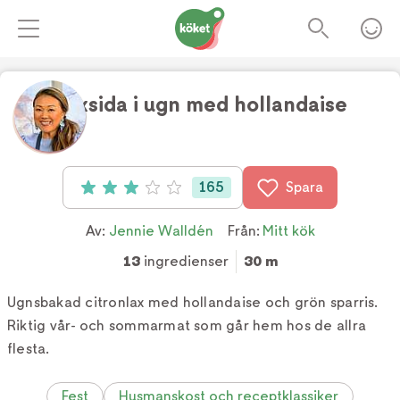
Laxsida i ugn med hollandaise
Foto:
TV4
165
Spara
Betyg: 3 av 5 (165 röster)
Av:
Jennie Walldén
Från:
Mitt kök
13
ingredienser
30 m
Ugnsbakad citronlax med hollandaise och grön sparris.
Riktig vår- och sommarmat som går hem hos de allra
flesta.
Fest
Husmanskost och receptklassiker